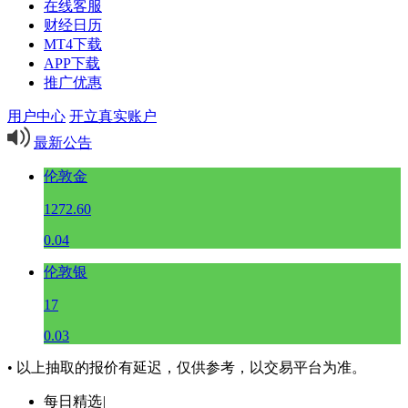
在线客服
财经日历
MT4下载
APP下载
推广优惠
用户中心
开立真实账户
最新公告
伦敦金
1272.60
0.04
伦敦银
17
0.03
• 以上抽取的报价有延迟，仅供参考，以交易平台为准。
每日精选
|