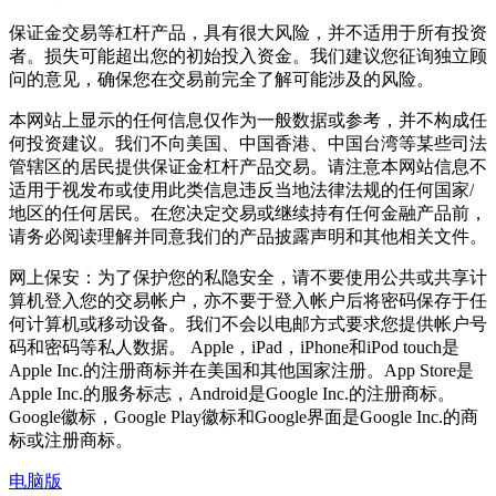
保证金交易等杠杆产品，具有很大风险，并不适用于所有投资
者。损失可能超出您的初始投入资金。我们建议您征询独立顾
问的意见，确保您在交易前完全了解可能涉及的风险。
本网站上显示的任何信息仅作为一般数据或参考，并不构成任
何投资建议。我们不向美国、中国香港、中国台湾等某些司法
管辖区的居民提供保证金杠杆产品交易。请注意本网站信息不
适用于视发布或使用此类信息违反当地法律法规的任何国家/
地区的任何居民。在您决定交易或继续持有任何金融产品前，
请务必阅读理解并同意我们的产品披露声明和其他相关文件。
网上保安：为了保护您的私隐安全，请不要使用公共或共享计
算机登入您的交易帐户，亦不要于登入帐户后将密码保存于任
何计算机或移动设备。我们不会以电邮方式要求您提供帐户号
码和密码等私人数据。 Apple，iPad，iPhone和iPod touch是
Apple Inc.的注册商标并在美国和其他国家注册。App Store是
Apple Inc.的服务标志，Android是Google Inc.的注册商标。
Google徽标，Google Play徽标和Google界面是Google Inc.的商
标或注册商标。
电脑版