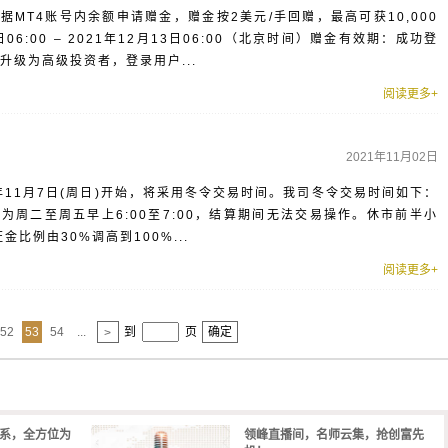
MT4账号内余额申请赠金，赠金按2美元/手回赠，最高可获10,000
06:00 – 2021年12月13日06:00（北京时间）赠金有效期：成功登
升级为高级投资者，登录用户...
阅读更多+
2021年11月02日
年11月7日(周日)开始，将采用冬令交易时间。我司冬令交易时间如下：
时间为周二至周五早上6:00至7:00，结算期间无法交易操作。休市前半小
比例由30%调高到100%...
阅读更多+
52
53
54
...
到
页
确定
>
体系，全方位为
领峰直播间，名师云集，抢创富先