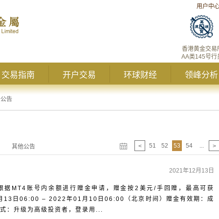
用户中
香港黄金交易
AA类145号行
交易指南
开户交易
环球财经
领峰分析
峰公告
51
52
53
54
...
<
>
其他公告
2021年12月13日
据MT4账号内余额进行赠金申请，赠金按2美元/手回赠，最高可获
月13日06:00 – 2022年01月10日06:00（北京时间）赠金有效期：成
式：升级为高级投资者，登录用...