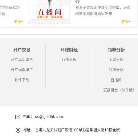
机！
金银业贸易场
资深专家现正在线实盘做单，后市
...
部署策略即将独家发布
更多+
更多+
开户交易
环球财经
领峰分析
开立真实账户
行情分析
专家分析
开立模拟账户
领峰分析
软件下载
直播间
直播讲堂（软件版）
电邮：
cs@igoldhk.com
地址：
香港九龙尖沙咀广东道100号彩星集团大厦19楼全层