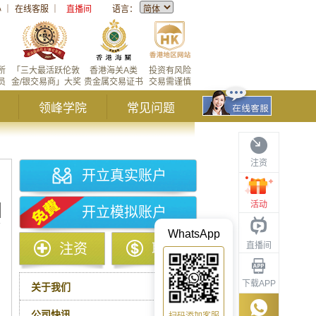
心
｜
在线客服
｜
直播间
语言：
所
「三大最活跃伦敦
香港海关A类
投资有风险
员
金/银交易商」大奖
贵金属交易证书
交易需谨慎
领峰学院
常见问题
注资
开立真实账户
活动
开立模拟账户
WhatsApp
直播间
注资
取款
下载APP
关于我们
公司快讯