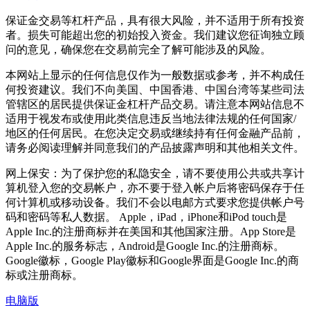
保证金交易等杠杆产品，具有很大风险，并不适用于所有投资
者。损失可能超出您的初始投入资金。我们建议您征询独立顾
问的意见，确保您在交易前完全了解可能涉及的风险。
本网站上显示的任何信息仅作为一般数据或参考，并不构成任
何投资建议。我们不向美国、中国香港、中国台湾等某些司法
管辖区的居民提供保证金杠杆产品交易。请注意本网站信息不
适用于视发布或使用此类信息违反当地法律法规的任何国家/
地区的任何居民。在您决定交易或继续持有任何金融产品前，
请务必阅读理解并同意我们的产品披露声明和其他相关文件。
网上保安：为了保护您的私隐安全，请不要使用公共或共享计
算机登入您的交易帐户，亦不要于登入帐户后将密码保存于任
何计算机或移动设备。我们不会以电邮方式要求您提供帐户号
码和密码等私人数据。 Apple，iPad，iPhone和iPod touch是
Apple Inc.的注册商标并在美国和其他国家注册。App Store是
Apple Inc.的服务标志，Android是Google Inc.的注册商标。
Google徽标，Google Play徽标和Google界面是Google Inc.的商
标或注册商标。
电脑版