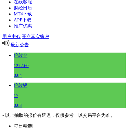
在线客服
财经日历
MT4下载
APP下载
推广优惠
用户中心
开立真实账户
最新公告
伦敦金
1272.60
0.04
伦敦银
17
0.03
• 以上抽取的报价有延迟，仅供参考，以交易平台为准。
每日精选
|