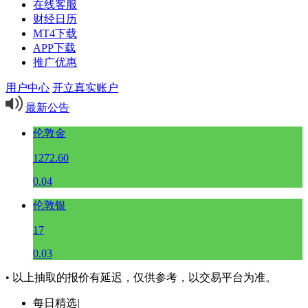
在线客服
财经日历
MT4下载
APP下载
推广优惠
用户中心
开立真实账户
最新公告
伦敦金
1272.60
0.04
伦敦银
17
0.03
• 以上抽取的报价有延迟，仅供参考，以交易平台为准。
每日精选
|