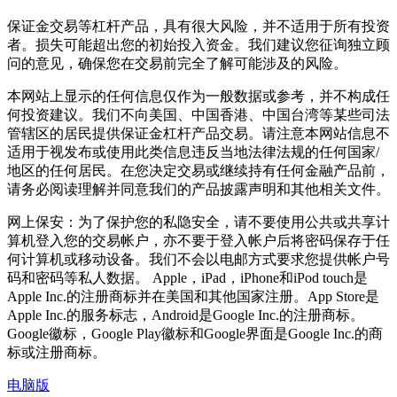
保证金交易等杠杆产品，具有很大风险，并不适用于所有投资
者。损失可能超出您的初始投入资金。我们建议您征询独立顾
问的意见，确保您在交易前完全了解可能涉及的风险。
本网站上显示的任何信息仅作为一般数据或参考，并不构成任
何投资建议。我们不向美国、中国香港、中国台湾等某些司法
管辖区的居民提供保证金杠杆产品交易。请注意本网站信息不
适用于视发布或使用此类信息违反当地法律法规的任何国家/
地区的任何居民。在您决定交易或继续持有任何金融产品前，
请务必阅读理解并同意我们的产品披露声明和其他相关文件。
网上保安：为了保护您的私隐安全，请不要使用公共或共享计
算机登入您的交易帐户，亦不要于登入帐户后将密码保存于任
何计算机或移动设备。我们不会以电邮方式要求您提供帐户号
码和密码等私人数据。 Apple，iPad，iPhone和iPod touch是
Apple Inc.的注册商标并在美国和其他国家注册。App Store是
Apple Inc.的服务标志，Android是Google Inc.的注册商标。
Google徽标，Google Play徽标和Google界面是Google Inc.的商
标或注册商标。
电脑版