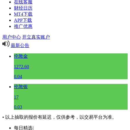
在线客服
财经日历
MT4下载
APP下载
推广优惠
用户中心
开立真实账户
最新公告
伦敦金
1272.60
0.04
伦敦银
17
0.03
• 以上抽取的报价有延迟，仅供参考，以交易平台为准。
每日精选
|