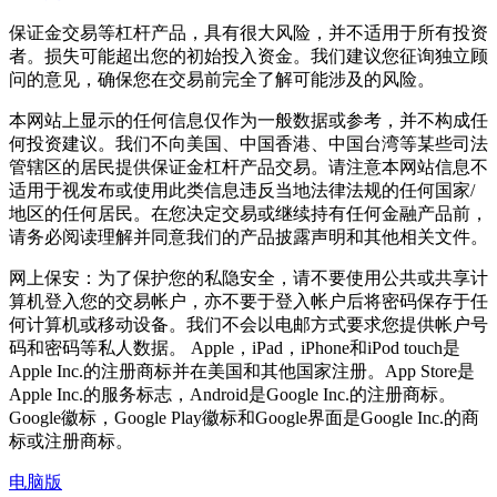
保证金交易等杠杆产品，具有很大风险，并不适用于所有投资
者。损失可能超出您的初始投入资金。我们建议您征询独立顾
问的意见，确保您在交易前完全了解可能涉及的风险。
本网站上显示的任何信息仅作为一般数据或参考，并不构成任
何投资建议。我们不向美国、中国香港、中国台湾等某些司法
管辖区的居民提供保证金杠杆产品交易。请注意本网站信息不
适用于视发布或使用此类信息违反当地法律法规的任何国家/
地区的任何居民。在您决定交易或继续持有任何金融产品前，
请务必阅读理解并同意我们的产品披露声明和其他相关文件。
网上保安：为了保护您的私隐安全，请不要使用公共或共享计
算机登入您的交易帐户，亦不要于登入帐户后将密码保存于任
何计算机或移动设备。我们不会以电邮方式要求您提供帐户号
码和密码等私人数据。 Apple，iPad，iPhone和iPod touch是
Apple Inc.的注册商标并在美国和其他国家注册。App Store是
Apple Inc.的服务标志，Android是Google Inc.的注册商标。
Google徽标，Google Play徽标和Google界面是Google Inc.的商
标或注册商标。
电脑版