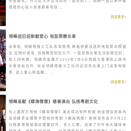
荣誉嘉奖。作为此次大型活动的「金赞助」，领峰一直以来怀着
感恩的心投入各类慈善项目...
阅读更多+
领峰送旧迎新献爱心 电饭煲赠长者
出发前, 领峰慈善义工队浩浩荡荡,捧着将要派送的电饭煲合照留
念 在物价高涨, 百物腾贵的压力下, 一批贫困长者生活捉襟见肘，
但人间有情，领峰贵金属于2014年7月6日再度与香港防止虐待
长者协会合作, 派出领峰慈善义工队向近百名长者上门派发电饭
煲, 送上爱心和温暖。 ...
阅读更多+
领峰呈献《蝶海情僧》慈善演出 弘扬粤剧文化
台上嘉宾为预祝《蝶海情僧》演出成功举杯祝酒 由金银业贸易场
及领峰贵金属携手赞助的粤剧《蝶海情僧》新闻发布会于5月22
日假香港港丽酒店隆重召开，名人汇聚，迎来了中外各大媒体争