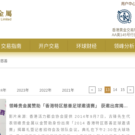
用户中
香港黄金交易
AA类145号行
交易指南
开户交易
环球财经
领峰分析
峰慈善
12
13
14
15
<
>
24年
2023年
2022年
2021年
2020年
2019年
20
领峰贵金属赞助「香港特区慈善足球邀请赛」 获邀出席揭幕礼暨领队会议
影片来源: 香港活力都会协会提供 2014年9月7日，古锋先生代
表领峰贵金属以金赞助身份出席「2014 香港特区慈善足球邀请
赛」揭幕礼暨记者招待会及领队会议。典礼在下午2:30在大球场