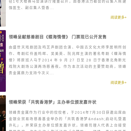
径1号大楼赛马会演讲厅隆重召开，由香港活力都会的召集人陈建
强医生、副召集人暨香...
阅读更多+
领峰呈献慈善剧目《蝶海情僧》 门票现已公开发售
由盛世天戏剧团及鸣芝声剧团合演、中国古文化大师李居明所创
作、粤剧红伶盖鸣晖、吴美英、阮兆辉主演的著名粤剧《蝶海情
僧》将原班人马于2014 年 9 月 27 日至 28 日于香港北角新光
戏院大剧场公演两场慈善夜。作为本次活动的主要赞助商，领峰
贵金属鼎力支持今次义...
阅读更多+
领峰荣获「共筑香港梦」主办单位颁发嘉许状
领峰贵金属作为行业中的佼佼者，于2014年7月30日获邀出席由
金银业贸易场慈善基金举办的「共筑香港梦&ndash;启动礼暨嘉
许礼」，并荣获主办单位颁发嘉许状，领峰司理人代表上台接受