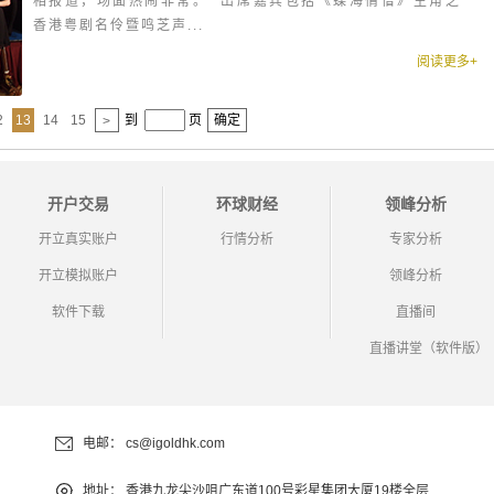
相报道，场面热闹非常。 出席嘉宾包括《蝶海情僧》主角之一
香港粤剧名伶暨鸣芝声...
阅读更多+
2
13
14
15
到
页
确定
>
开户交易
环球财经
领峰分析
开立真实账户
行情分析
专家分析
开立模拟账户
领峰分析
软件下载
直播间
直播讲堂（软件版）
电邮：
cs@igoldhk.com
地址：
香港九龙尖沙咀广东道100号彩星集团大厦19楼全层