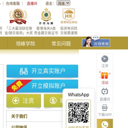
心
｜
在线客服
｜
直播间
语言：
所
「三大最活跃伦敦
香港海关A类
投资有风险
员
金/银交易商」大奖
贵金属交易证书
交易需谨慎
领峰学院
常见问题
注资
开立真实账户
活动
开立模拟账户
18年
2017年
2016年
2015年
2014年
2013年
2
WhatsApp
直播间
注资
取款
下载APP
关于我们
公司快讯