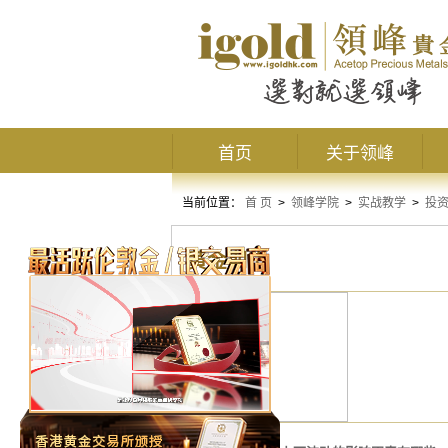
首页
关于领峰
当前位置：
首 页
>
领峰学院
>
实战教学
>
投
黄金期货