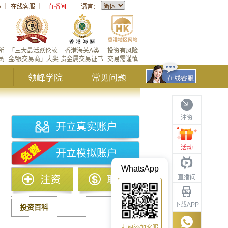
心
｜
在线客服
｜
直播间
语言：
所
「三大最活跃伦敦
香港海关A类
投资有风险
员
金/银交易商」大奖
贵金属交易证书
交易需谨慎
领峰学院
常见问题
注资
开立真实账户
活动
开立模拟账户
WhatsApp
直播间
注资
取款
下载APP
投资百科