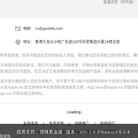
直播讲堂（软件版）
电邮：
cs@igoldhk.com
地址：
香港九龙尖沙咀广东道100号彩星集团大厦19楼全层
所有投资者。损失可能超出您的初始投入资金。我们建议您征询独立顾问的意见，确
并不构成任何投资建议。我们不向美国、中国香港、中国台湾等某些司法管辖区的居民
家/地区的任何居民。在您决定交易或继续持有任何金融产品前，请务必阅读理解并
共或共享计算机登入您的交易帐户，亦不要于登入帐户后将密码保存于任何计算机或移
uch是Apple Inc.的注册商标并在美国和其他国家注册。App Store是Apple Inc.的服务标
oogle Inc.的商标或注册商标。
Loading...
私隐条款
|
免责声明
|
领峰推广
|
联络我们
Copyright
©
2026
领峰贵金属有限公司版权所有，不得转载
应用名称：领峰贵金属 版本：
iOS
1.0.0
/
Android
6.1.4
需谨慎