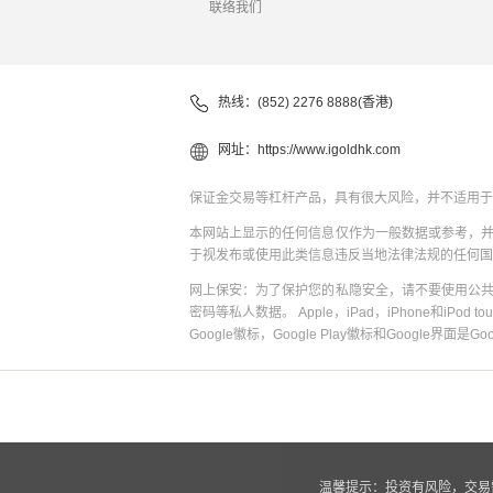
联络我们
热线：(852) 2276 8888(香港)
网址：
https://www.igoldhk.com
保证金交易等杠杆产品，具有很大风险，并不适用于
本网站上显示的任何信息仅作为一般数据或参考，
于视发布或使用此类信息违反当地法律法规的任何国
网上保安：为了保护您的私隐安全，请不要使用公
密码等私人数据。 Apple，iPad，iPhone和iPod to
Google徽标，Google Play徽标和Google界面是G
温馨提示：投资有风险，交易