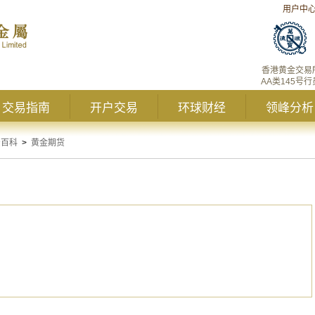
用户中
香港黄金交易
AA类145号行
交易指南
开户交易
环球财经
领峰分析
资百科
>
黄金期货