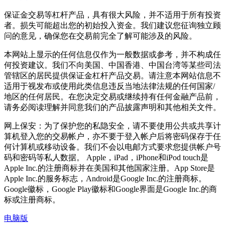
保证金交易等杠杆产品，具有很大风险，并不适用于所有投资
者。损失可能超出您的初始投入资金。我们建议您征询独立顾
问的意见，确保您在交易前完全了解可能涉及的风险。
本网站上显示的任何信息仅作为一般数据或参考，并不构成任
何投资建议。我们不向美国、中国香港、中国台湾等某些司法
管辖区的居民提供保证金杠杆产品交易。请注意本网站信息不
适用于视发布或使用此类信息违反当地法律法规的任何国家/
地区的任何居民。在您决定交易或继续持有任何金融产品前，
请务必阅读理解并同意我们的产品披露声明和其他相关文件。
网上保安：为了保护您的私隐安全，请不要使用公共或共享计
算机登入您的交易帐户，亦不要于登入帐户后将密码保存于任
何计算机或移动设备。我们不会以电邮方式要求您提供帐户号
码和密码等私人数据。 Apple，iPad，iPhone和iPod touch是
Apple Inc.的注册商标并在美国和其他国家注册。App Store是
Apple Inc.的服务标志，Android是Google Inc.的注册商标。
Google徽标，Google Play徽标和Google界面是Google Inc.的商
标或注册商标。
电脑版