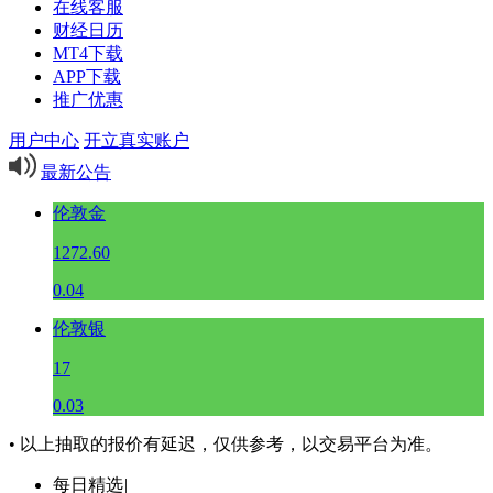
在线客服
财经日历
MT4下载
APP下载
推广优惠
用户中心
开立真实账户
最新公告
伦敦金
1272.60
0.04
伦敦银
17
0.03
• 以上抽取的报价有延迟，仅供参考，以交易平台为准。
每日精选
|