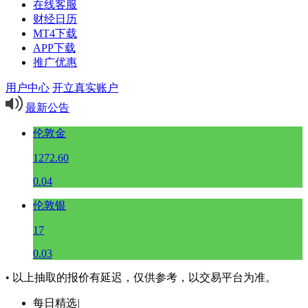
在线客服
财经日历
MT4下载
APP下载
推广优惠
用户中心
开立真实账户
最新公告
伦敦金
1272.60
0.04
伦敦银
17
0.03
• 以上抽取的报价有延迟，仅供参考，以交易平台为准。
每日精选
|