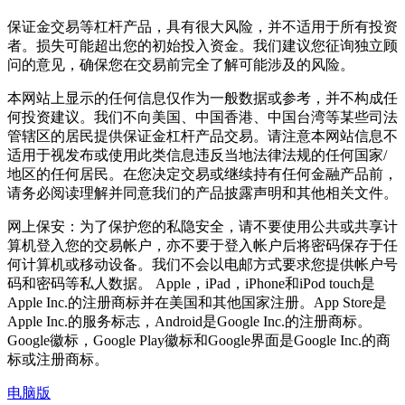
保证金交易等杠杆产品，具有很大风险，并不适用于所有投资
者。损失可能超出您的初始投入资金。我们建议您征询独立顾
问的意见，确保您在交易前完全了解可能涉及的风险。
本网站上显示的任何信息仅作为一般数据或参考，并不构成任
何投资建议。我们不向美国、中国香港、中国台湾等某些司法
管辖区的居民提供保证金杠杆产品交易。请注意本网站信息不
适用于视发布或使用此类信息违反当地法律法规的任何国家/
地区的任何居民。在您决定交易或继续持有任何金融产品前，
请务必阅读理解并同意我们的产品披露声明和其他相关文件。
网上保安：为了保护您的私隐安全，请不要使用公共或共享计
算机登入您的交易帐户，亦不要于登入帐户后将密码保存于任
何计算机或移动设备。我们不会以电邮方式要求您提供帐户号
码和密码等私人数据。 Apple，iPad，iPhone和iPod touch是
Apple Inc.的注册商标并在美国和其他国家注册。App Store是
Apple Inc.的服务标志，Android是Google Inc.的注册商标。
Google徽标，Google Play徽标和Google界面是Google Inc.的商
标或注册商标。
电脑版