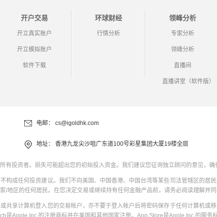
开户交易
环球财经
领峰分析
开立真实账户
行情分析
专家分析
开立模拟账户
领峰分析
软件下载
直播间
直播讲堂（软件版）
电邮：
cs@igoldhk.com
地址：
香港九龙尖沙咀广东道100号彩星集团大厦19楼全层
所有投资者。损失可能超出您的初始投入资金。我们建议您征询独立顾问的意见，确
并不构成任何投资建议。我们不向美国、中国香港、中国台湾等某些司法管辖区的居民
家/地区的任何居民。在您决定交易或继续持有任何金融产品前，请务必阅读理解并
共或共享计算机登入您的交易帐户，亦不要于登入帐户后将密码保存于任何计算机或移
uch是Apple Inc.的注册商标并在美国和其他国家注册。App Store是Apple Inc.的服务标