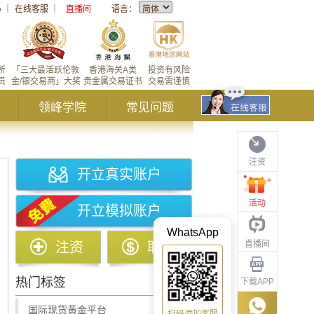
心
｜
在线客服
｜
直播间
语言：
所
「三大最活跃伦敦
香港海关A类
投资有风险
员
金/银交易商」大奖
贵金属交易证书
交易需谨慎
领峰学院
常见问题
注资
开立真实账户
活动
开立模拟账户
WhatsApp
直播间
注资
取款
热门标签
下载APP
国际现货黄金平台