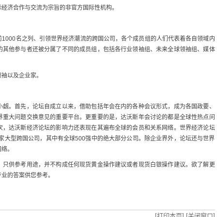
际经济合作与交流为宗旨的非官方国际性机构。
1000名之列、引领世界经济潮流的跨国公司，各个成员组的人们代表着各自领域内
的其他参与者还被分属了不同的成员组，包括各行业领袖组、未来全球领袖组、媒体
领袖以及企业家。
小觑。首先，论坛自成立以来，借助包括年会在内的各种会议形式，成为各国政要、
界重大问题交换意见的重要平台。更重要的是，达沃斯年会讨论的都是全球性热点问
次，达沃斯经济论坛的影响力还表现在其遍布全球的会员和关系网络。世界经济论坛
多家大型跨国公司，其中有全球500强中的绝大部分公司。除企业界外，论坛还与世界
网络。
，只供参考用途，并不构成任何现货黄金操作建议或者现货白银操作建议。欲了解更
专业的答案供您参考。
[打印本页]
[关闭窗口]