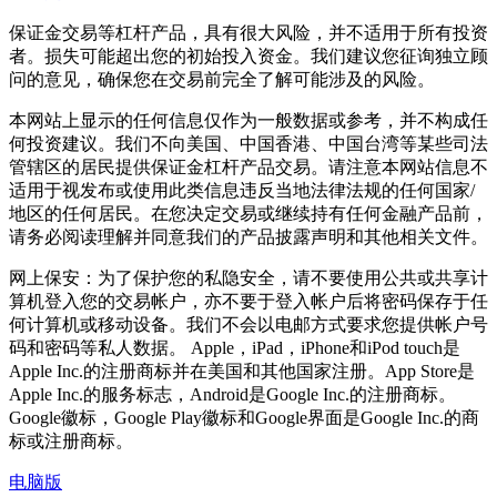
保证金交易等杠杆产品，具有很大风险，并不适用于所有投资
者。损失可能超出您的初始投入资金。我们建议您征询独立顾
问的意见，确保您在交易前完全了解可能涉及的风险。
本网站上显示的任何信息仅作为一般数据或参考，并不构成任
何投资建议。我们不向美国、中国香港、中国台湾等某些司法
管辖区的居民提供保证金杠杆产品交易。请注意本网站信息不
适用于视发布或使用此类信息违反当地法律法规的任何国家/
地区的任何居民。在您决定交易或继续持有任何金融产品前，
请务必阅读理解并同意我们的产品披露声明和其他相关文件。
网上保安：为了保护您的私隐安全，请不要使用公共或共享计
算机登入您的交易帐户，亦不要于登入帐户后将密码保存于任
何计算机或移动设备。我们不会以电邮方式要求您提供帐户号
码和密码等私人数据。 Apple，iPad，iPhone和iPod touch是
Apple Inc.的注册商标并在美国和其他国家注册。App Store是
Apple Inc.的服务标志，Android是Google Inc.的注册商标。
Google徽标，Google Play徽标和Google界面是Google Inc.的商
标或注册商标。
电脑版