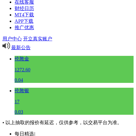
在线客服
财经日历
MT4下载
APP下载
推广优惠
用户中心
开立真实账户
最新公告
伦敦金
1272.60
0.04
伦敦银
17
0.03
• 以上抽取的报价有延迟，仅供参考，以交易平台为准。
每日精选
|