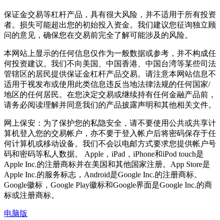
保证金交易等杠杆产品，具有很大风险，并不适用于所有投资
者。损失可能超出您的初始投入资金。我们建议您征询独立顾
问的意见，确保您在交易前完全了解可能涉及的风险。
本网站上显示的任何信息仅作为一般数据或参考，并不构成任
何投资建议。我们不向美国、中国香港、中国台湾等某些司法
管辖区的居民提供保证金杠杆产品交易。请注意本网站信息不
适用于视发布或使用此类信息违反当地法律法规的任何国家/
地区的任何居民。在您决定交易或继续持有任何金融产品前，
请务必阅读理解并同意我们的产品披露声明和其他相关文件。
网上保安：为了保护您的私隐安全，请不要使用公共或共享计
算机登入您的交易帐户，亦不要于登入帐户后将密码保存于任
何计算机或移动设备。我们不会以电邮方式要求您提供帐户号
码和密码等私人数据。 Apple，iPad，iPhone和iPod touch是
Apple Inc.的注册商标并在美国和其他国家注册。App Store是
Apple Inc.的服务标志，Android是Google Inc.的注册商标。
Google徽标，Google Play徽标和Google界面是Google Inc.的商
标或注册商标。
电脑版