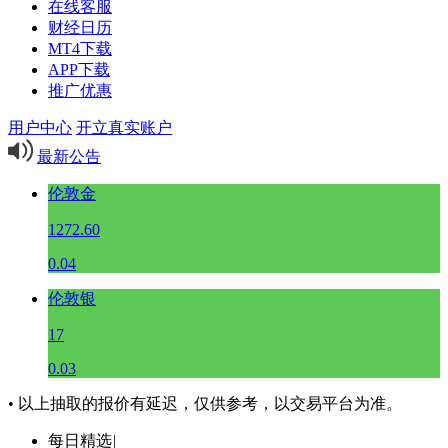
在线客服
财经日历
MT4下载
APP下载
推广优惠
用户中心
开立真实账户
最新公告
伦敦金
1272.60
0.04
伦敦银
17
0.03
• 以上抽取的报价有延迟，仅供参考，以交易平台为准。
每日精选
|