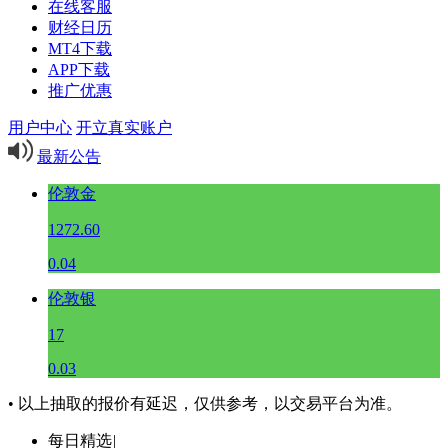
在线客服
财经日历
MT4下载
APP下载
推广优惠
用户中心
开立真实账户
最新公告
伦敦金
1272.60
0.04
伦敦银
17
0.03
• 以上抽取的报价有延迟，仅供参考，以交易平台为准。
每日精选
|