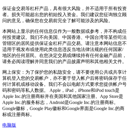
保证金交易等杠杆产品，具有很大风险，并不适用于所有投资
者。损失可能超出您的初始投入资金。我们建议您征询独立顾
问的意见，确保您在交易前完全了解可能涉及的风险。
本网站上显示的任何信息仅作为一般数据或参考，并不构成任
何投资建议。我们不向美国、中国香港、中国台湾等某些司法
管辖区的居民提供保证金杠杆产品交易。请注意本网站信息不
适用于视发布或使用此类信息违反当地法律法规的任何国家/
地区的任何居民。在您决定交易或继续持有任何金融产品前，
请务必阅读理解并同意我们的产品披露声明和其他相关文件。
网上保安：为了保护您的私隐安全，请不要使用公共或共享计
算机登入您的交易帐户，亦不要于登入帐户后将密码保存于任
何计算机或移动设备。我们不会以电邮方式要求您提供帐户号
码和密码等私人数据。 Apple，iPad，iPhone和iPod touch是
Apple Inc.的注册商标并在美国和其他国家注册。App Store是
Apple Inc.的服务标志，Android是Google Inc.的注册商标。
Google徽标，Google Play徽标和Google界面是Google Inc.的商
标或注册商标。
电脑版