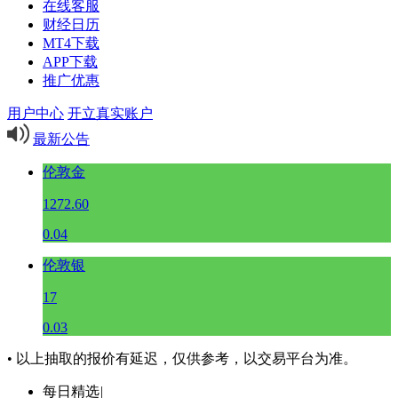
在线客服
财经日历
MT4下载
APP下载
推广优惠
用户中心
开立真实账户
最新公告
伦敦金
1272.60
0.04
伦敦银
17
0.03
• 以上抽取的报价有延迟，仅供参考，以交易平台为准。
每日精选
|