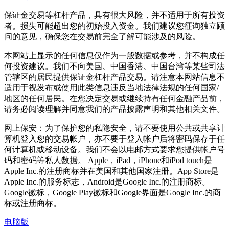
保证金交易等杠杆产品，具有很大风险，并不适用于所有投资
者。损失可能超出您的初始投入资金。我们建议您征询独立顾
问的意见，确保您在交易前完全了解可能涉及的风险。
本网站上显示的任何信息仅作为一般数据或参考，并不构成任
何投资建议。我们不向美国、中国香港、中国台湾等某些司法
管辖区的居民提供保证金杠杆产品交易。请注意本网站信息不
适用于视发布或使用此类信息违反当地法律法规的任何国家/
地区的任何居民。在您决定交易或继续持有任何金融产品前，
请务必阅读理解并同意我们的产品披露声明和其他相关文件。
网上保安：为了保护您的私隐安全，请不要使用公共或共享计
算机登入您的交易帐户，亦不要于登入帐户后将密码保存于任
何计算机或移动设备。我们不会以电邮方式要求您提供帐户号
码和密码等私人数据。 Apple，iPad，iPhone和iPod touch是
Apple Inc.的注册商标并在美国和其他国家注册。App Store是
Apple Inc.的服务标志，Android是Google Inc.的注册商标。
Google徽标，Google Play徽标和Google界面是Google Inc.的商
标或注册商标。
电脑版