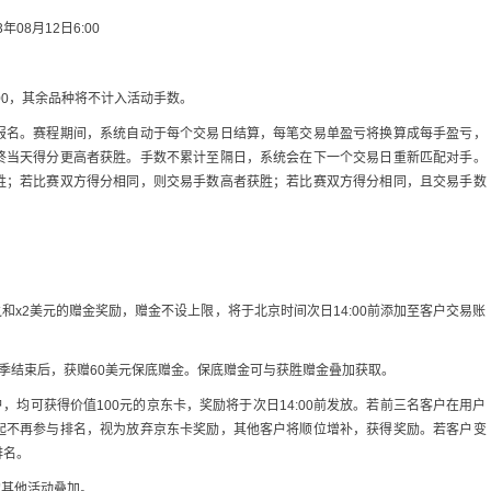
年08月12日6:00
r1000，其余品种将不计入活动手数。
报名。赛程期间，系统自动于每个交易日结算，每笔交易单盈亏将换算成每手盈亏，
终当天得分更高者获胜。手数不累计至隔日，系统会在下一个交易日重新匹配对手。
胜；若比赛双方得分相同，则交易手数高者获胜；若比赛双方得分相同，且交易手数
和x2美元的赠金奖励，赠金不设上限，将于北京时间次日14:00前添加至客户交易账
赛季结束后，获赠60美元保底赠金。保底赠金可与获胜赠金叠加获取。
，均可获得价值100元的京东卡，奖励将于次日14:00前发放。若前三名客户在用户
起不再参与排名，视为放弃京东卡奖励，其他客户将顺位增补，获得奖励。若客户变
排名。
的其他活动叠加。