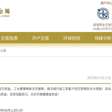
用户中
香港黄金交易
AA类145号行
交易指南
开户交易
环球财经
领峰分析
峰公告
2023年07月12日
百万奖金。三大赛事榜单天天更新，每日排行前三名客户还可获得京东卡奖励！活动
动奖金，总奖池超百万。日日可掌握赠金机会！
年08月11日5:00