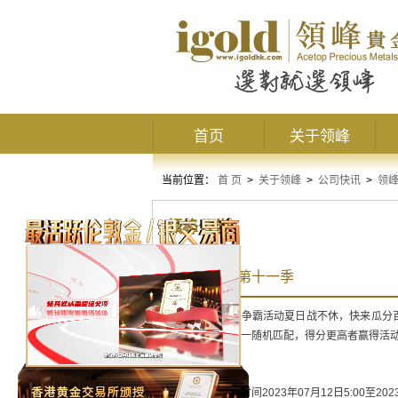
首页
关于领峰
当前位置：
首 页
>
关于领峰
>
公司快讯
>
领
领峰公告
交易争霸赛第十一季
领峰贵金属交易争霸活动夏日战不休，快来瓜分
免费报名，一对一随机匹配，得分更高者赢得活
报名时间
：北京时间2023年07月12日5:00至2023