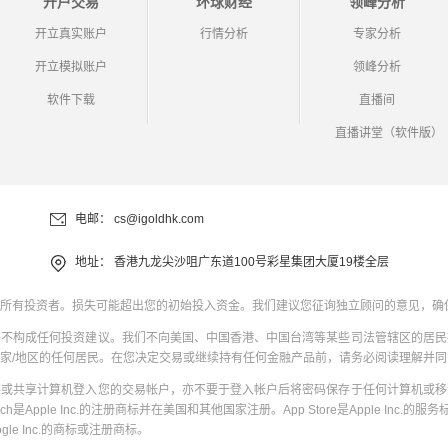
开户交易
环球财经
领峰分析
开立真实账户
行情分析
专家分析
开立模拟账户
领峰分析
软件下载
直播间
直播讲堂（软件版）
电邮：
cs@igoldhk.com
地址：
香港九龙尖沙咀广东道100号彩星集团大厦19楼全层
所有投资者。损失可能超出您的初始投入资金。我们建议您征询独立顾问的意见，确
并不构成任何投资建议。我们不向美国、中国香港、中国台湾等某些司法管辖区的居民
家/地区的任何居民。在您决定交易或继续持有任何金融产品前，请务必阅读理解并
共或共享计算机登入您的交易帐户，亦不要于登入帐户后将密码保存于任何计算机或移
uch是Apple Inc.的注册商标并在美国和其他国家注册。App Store是Apple Inc.的服务标
oogle Inc.的商标或注册商标。