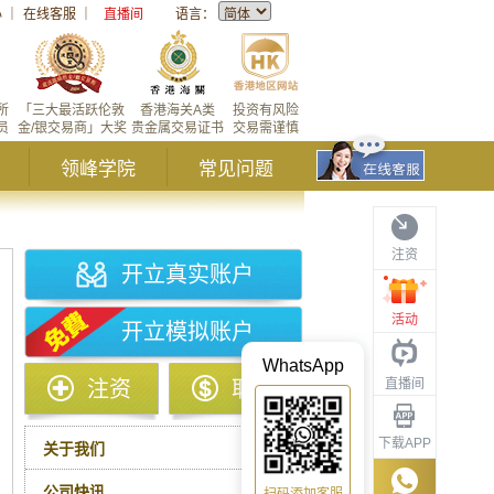
心
｜
在线客服
｜
直播间
语言：
所
「三大最活跃伦敦
香港海关A类
投资有风险
员
金/银交易商」大奖
贵金属交易证书
交易需谨慎
领峰学院
常见问题
注资
开立真实账户
活动
开立模拟账户
WhatsApp
直播间
注资
取款
下载APP
关于我们
公司快讯