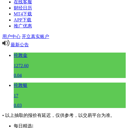
在线客服
财经日历
MT4下载
APP下载
推广优惠
用户中心
开立真实账户
最新公告
伦敦金
1272.60
0.04
伦敦银
17
0.03
• 以上抽取的报价有延迟，仅供参考，以交易平台为准。
每日精选
|