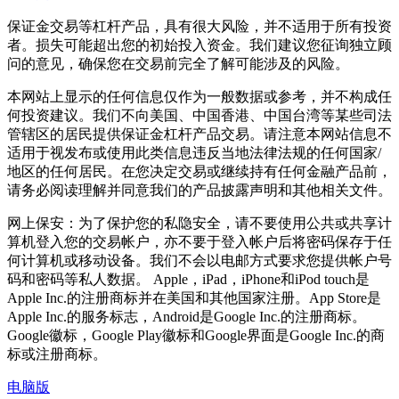
保证金交易等杠杆产品，具有很大风险，并不适用于所有投资
者。损失可能超出您的初始投入资金。我们建议您征询独立顾
问的意见，确保您在交易前完全了解可能涉及的风险。
本网站上显示的任何信息仅作为一般数据或参考，并不构成任
何投资建议。我们不向美国、中国香港、中国台湾等某些司法
管辖区的居民提供保证金杠杆产品交易。请注意本网站信息不
适用于视发布或使用此类信息违反当地法律法规的任何国家/
地区的任何居民。在您决定交易或继续持有任何金融产品前，
请务必阅读理解并同意我们的产品披露声明和其他相关文件。
网上保安：为了保护您的私隐安全，请不要使用公共或共享计
算机登入您的交易帐户，亦不要于登入帐户后将密码保存于任
何计算机或移动设备。我们不会以电邮方式要求您提供帐户号
码和密码等私人数据。 Apple，iPad，iPhone和iPod touch是
Apple Inc.的注册商标并在美国和其他国家注册。App Store是
Apple Inc.的服务标志，Android是Google Inc.的注册商标。
Google徽标，Google Play徽标和Google界面是Google Inc.的商
标或注册商标。
电脑版