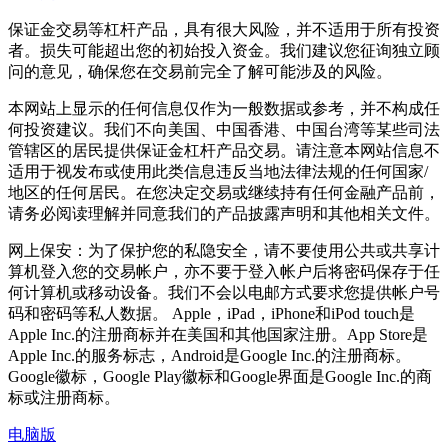
保证金交易等杠杆产品，具有很大风险，并不适用于所有投资
者。损失可能超出您的初始投入资金。我们建议您征询独立顾
问的意见，确保您在交易前完全了解可能涉及的风险。
本网站上显示的任何信息仅作为一般数据或参考，并不构成任
何投资建议。我们不向美国、中国香港、中国台湾等某些司法
管辖区的居民提供保证金杠杆产品交易。请注意本网站信息不
适用于视发布或使用此类信息违反当地法律法规的任何国家/
地区的任何居民。在您决定交易或继续持有任何金融产品前，
请务必阅读理解并同意我们的产品披露声明和其他相关文件。
网上保安：为了保护您的私隐安全，请不要使用公共或共享计
算机登入您的交易帐户，亦不要于登入帐户后将密码保存于任
何计算机或移动设备。我们不会以电邮方式要求您提供帐户号
码和密码等私人数据。 Apple，iPad，iPhone和iPod touch是
Apple Inc.的注册商标并在美国和其他国家注册。App Store是
Apple Inc.的服务标志，Android是Google Inc.的注册商标。
Google徽标，Google Play徽标和Google界面是Google Inc.的商
标或注册商标。
电脑版