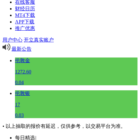
在线客服
财经日历
MT4下载
APP下载
推广优惠
用户中心
开立真实账户
最新公告
伦敦金
1272.60
0.04
伦敦银
17
0.03
• 以上抽取的报价有延迟，仅供参考，以交易平台为准。
每日精选
|