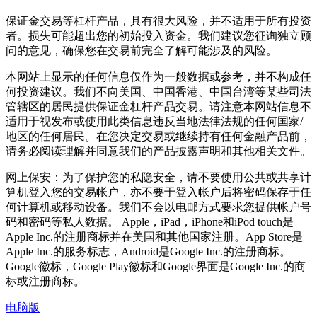
保证金交易等杠杆产品，具有很大风险，并不适用于所有投资
者。损失可能超出您的初始投入资金。我们建议您征询独立顾
问的意见，确保您在交易前完全了解可能涉及的风险。
本网站上显示的任何信息仅作为一般数据或参考，并不构成任
何投资建议。我们不向美国、中国香港、中国台湾等某些司法
管辖区的居民提供保证金杠杆产品交易。请注意本网站信息不
适用于视发布或使用此类信息违反当地法律法规的任何国家/
地区的任何居民。在您决定交易或继续持有任何金融产品前，
请务必阅读理解并同意我们的产品披露声明和其他相关文件。
网上保安：为了保护您的私隐安全，请不要使用公共或共享计
算机登入您的交易帐户，亦不要于登入帐户后将密码保存于任
何计算机或移动设备。我们不会以电邮方式要求您提供帐户号
码和密码等私人数据。 Apple，iPad，iPhone和iPod touch是
Apple Inc.的注册商标并在美国和其他国家注册。App Store是
Apple Inc.的服务标志，Android是Google Inc.的注册商标。
Google徽标，Google Play徽标和Google界面是Google Inc.的商
标或注册商标。
电脑版