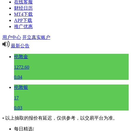
在线客服
财经日历
MT4下载
APP下载
推广优惠
用户中心
开立真实账户
最新公告
伦敦金
1272.60
0.04
伦敦银
17
0.03
• 以上抽取的报价有延迟，仅供参考，以交易平台为准。
每日精选
|