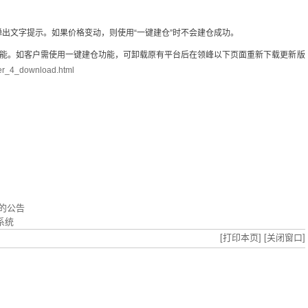
出文字提示。如果价格变动，则使用“一键建仓”时不会建仓成功。
功能。如客户需使用一键建仓功能，可卸载原有平台后在领峰以下页面重新下载更新版
der_4_download.html
级的公告
系统
[打印本页]
[关闭窗口]