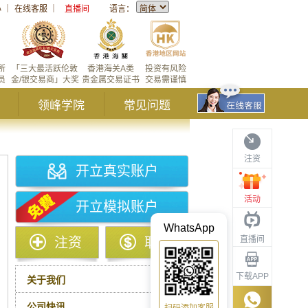
心
｜
在线客服
｜
直播间
语言：
所
「三大最活跃伦敦
香港海关A类
投资有风险
员
金/银交易商」大奖
贵金属交易证书
交易需谨慎
领峰学院
常见问题
注资
开立真实账户
活动
开立模拟账户
WhatsApp
直播间
注资
取款
下载APP
关于我们
公司快讯