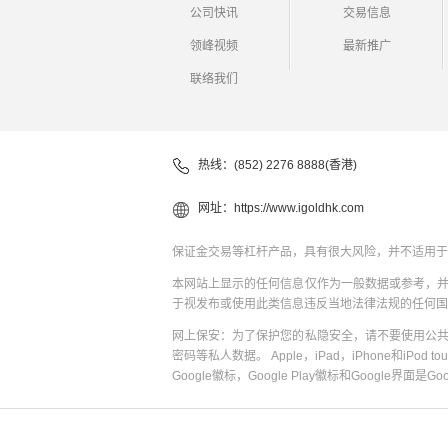
公司快讯
交易信息
领峰视频
最新推广
联络我们
热线：(852) 2276 8888(香港)
网址：
https://www.igoldhk.com
保证金交易等杠杆产品，具有很大风险，并不适用于
本网站上显示的任何信息仅作为一般数据或参考，
于视发布或使用此类信息违反当地法律法规的任何国
网上保安：为了保护您的私隐安全，请不要使用公
密码等私人数据。 Apple，iPad，iPhone和iPod to
Google徽标，Google Play徽标和Google界面是G