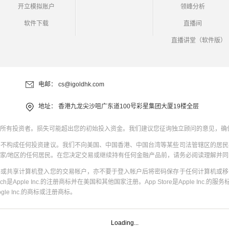
开立模拟账户
领峰分析
软件下载
直播间
直播讲堂（软件版）
电邮：
cs@igoldhk.com
地址：
香港九龙尖沙咀广东道100号彩星集团大厦19楼全层
所有投资者。损失可能超出您的初始投入资金。我们建议您征询独立顾问的意见，确
并不构成任何投资建议。我们不向美国、中国香港、中国台湾等某些司法管辖区的居民
家/地区的任何居民。在您决定交易或继续持有任何金融产品前，请务必阅读理解并
共或共享计算机登入您的交易帐户，亦不要于登入帐户后将密码保存于任何计算机或移
uch是Apple Inc.的注册商标并在美国和其他国家注册。App Store是Apple Inc.的服务标
oogle Inc.的商标或注册商标。
Loading...