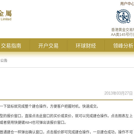
用户中
香港黄金交易
AA类145号行
交易指南
开户交易
环球财经
领峰分析
峰公告
2013年03月27日
可点一下鼠标就完成整个建仓操作，方便客户把握时机，快速成交。
小型的报价窗口，直接点击此窗口的买价或卖价，就可以完成建仓操作。点击图表左上
者使用快捷键Alt+t也可弹出该报价窗口。
像普通建仓一样弹出确认窗口，点击报价即可完成建仓操作，一旦建仓成功，操作不可