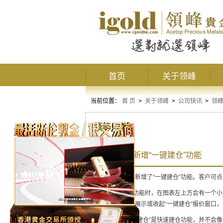
首页
关于领峰
当前位置：
首 页
>
关于领峰
>
公司快讯
>
领
领峰公告
MT4升级，新增“一键建仓”功能
MT4平台升级，新增了“一键建仓”功能。客户
开启“一键建仓”功能时，在图表左上方会有一个
方的小三角形可展示或收起“一键建仓”报价窗口，或
温馨提示
：“一键建仓”是快速建仓功能，并不会