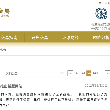
用户中
香港黄金交易
AA类145号行
交易指南
开户交易
环球财经
领峰分析
峰公告
140
141
142
143
...
<
>
其他公告
2012年12月31日
属推出新版网站
易用的网站，领峰贵金属对网站进行了全新改版。 我们的网址仍然为
各项功能和内容都进行了保留，我们主要进行了以下改进： 新增了每日评论的视
早评...