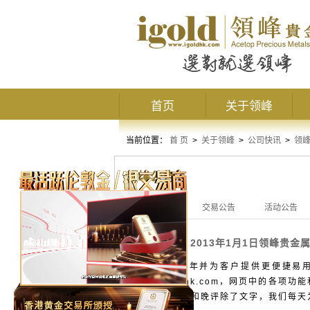
首页
关于领峰
当前位置：
首 页
>
关于领峰
>
公司快讯
>
领
领峰公告
全部公告
交易公告
活动公告
2013年1月1日领峰贵金
交易公告
为迎接2013年并为客户提供更便捷
www.igoldhk.com，网页中的
频内容。早评和晚评除了文字，我们每天为