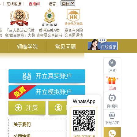
心
｜
在线客服
｜
直播间
语言：
所
「三大最活跃伦敦
香港海关A类
投资有风险
员
金/银交易商」大奖
贵金属交易证书
交易需谨慎
领峰学院
常见问题
注资
开立真实账户
活动
开立模拟账户
WhatsApp
直播间
注资
取款
下载APP
关于我们
公司快讯