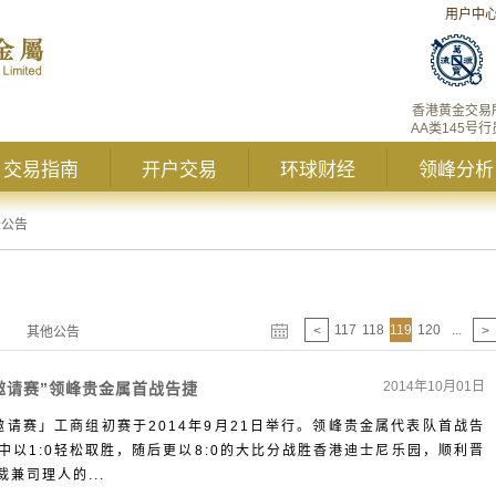
用户中
香港黄金交易
AA类145号行
交易指南
开户交易
环球财经
领峰分析
峰公告
117
118
119
120
...
<
>
其他公告
2014年10月01日
球邀请赛”领峰贵金属首战告捷
邀请赛」工商组初赛于2014年9月21日举行。领峰贵金属代表队首战告
以1:0轻松取胜，随后更以8:0的大比分战胜香港迪士尼乐园，顺利晋
兼司理人的...