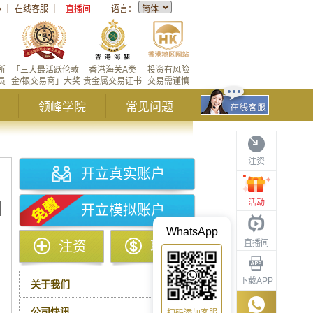
心
｜
在线客服
｜
直播间
语言：
所
「三大最活跃伦敦
香港海关A类
投资有风险
员
金/银交易商」大奖
贵金属交易证书
交易需谨慎
领峰学院
常见问题
注资
开立真实账户
活动
开立模拟账户
WhatsApp
直播间
注资
取款
下载APP
关于我们
公司快讯