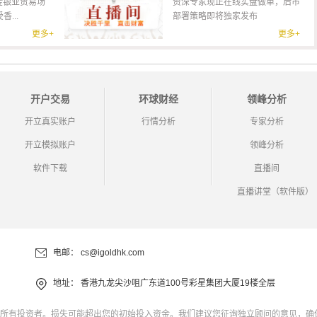
金银业贸易场
资深专家现正在线实盘做单，后市
...
部署策略即将独家发布
更多+
更多+
开户交易
环球财经
领峰分析
开立真实账户
行情分析
专家分析
开立模拟账户
领峰分析
软件下载
直播间
直播讲堂（软件版）
电邮：
cs@igoldhk.com
地址：
香港九龙尖沙咀广东道100号彩星集团大厦19楼全层
所有投资者。损失可能超出您的初始投入资金。我们建议您征询独立顾问的意见，确