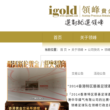
首页
关于领峰
当前位置：
首 页
>
关于领峰
>
公司快讯
>
领
领峰公告
全部公告
交易公告
活动公告
“2014香港特区慈善足
活动公告
由领峰赞助的「2014香港特区慈善足球
捷，在对阵香港中华媒气有限公司的比赛中
级工商组8强。 领峰足球队在领峰行政总裁