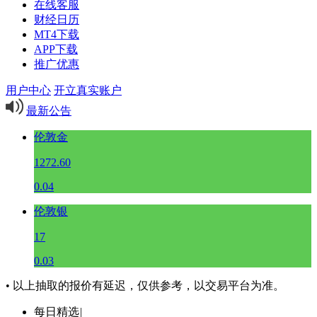
在线客服
财经日历
MT4下载
APP下载
推广优惠
用户中心
开立真实账户
最新公告
伦敦金
1272.60
0.04
伦敦银
17
0.03
• 以上抽取的报价有延迟，仅供参考，以交易平台为准。
每日精选
|