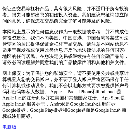
保证金交易等杠杆产品，具有很大风险，并不适用于所有投资
者。损失可能超出您的初始投入资金。我们建议您征询独立顾
问的意见，确保您在交易前完全了解可能涉及的风险。
本网站上显示的任何信息仅作为一般数据或参考，并不构成任
何投资建议。我们不向美国、中国香港、中国台湾等某些司法
管辖区的居民提供保证金杠杆产品交易。请注意本网站信息不
适用于视发布或使用此类信息违反当地法律法规的任何国家/
地区的任何居民。在您决定交易或继续持有任何金融产品前，
请务必阅读理解并同意我们的产品披露声明和其他相关文件。
网上保安：为了保护您的私隐安全，请不要使用公共或共享计
算机登入您的交易帐户，亦不要于登入帐户后将密码保存于任
何计算机或移动设备。我们不会以电邮方式要求您提供帐户号
码和密码等私人数据。 Apple，iPad，iPhone和iPod touch是
Apple Inc.的注册商标并在美国和其他国家注册。App Store是
Apple Inc.的服务标志，Android是Google Inc.的注册商标。
Google徽标，Google Play徽标和Google界面是Google Inc.的商
标或注册商标。
电脑版