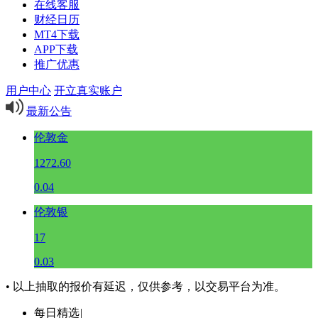
在线客服
财经日历
MT4下载
APP下载
推广优惠
用户中心
开立真实账户
最新公告
伦敦金
1272.60
0.04
伦敦银
17
0.03
• 以上抽取的报价有延迟，仅供参考，以交易平台为准。
每日精选
|