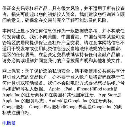
保证金交易等杠杆产品，具有很大风险，并不适用于所有投资
者。损失可能超出您的初始投入资金。我们建议您征询独立顾
问的意见，确保您在交易前完全了解可能涉及的风险。
本网站上显示的任何信息仅作为一般数据或参考，并不构成任
何投资建议。我们不向美国、中国香港、中国台湾等某些司法
管辖区的居民提供保证金杠杆产品交易。请注意本网站信息不
适用于视发布或使用此类信息违反当地法律法规的任何国家/
地区的任何居民。在您决定交易或继续持有任何金融产品前，
请务必阅读理解并同意我们的产品披露声明和其他相关文件。
网上保安：为了保护您的私隐安全，请不要使用公共或共享计
算机登入您的交易帐户，亦不要于登入帐户后将密码保存于任
何计算机或移动设备。我们不会以电邮方式要求您提供帐户号
码和密码等私人数据。 Apple，iPad，iPhone和iPod touch是
Apple Inc.的注册商标并在美国和其他国家注册。App Store是
Apple Inc.的服务标志，Android是Google Inc.的注册商标。
Google徽标，Google Play徽标和Google界面是Google Inc.的商
标或注册商标。
电脑版