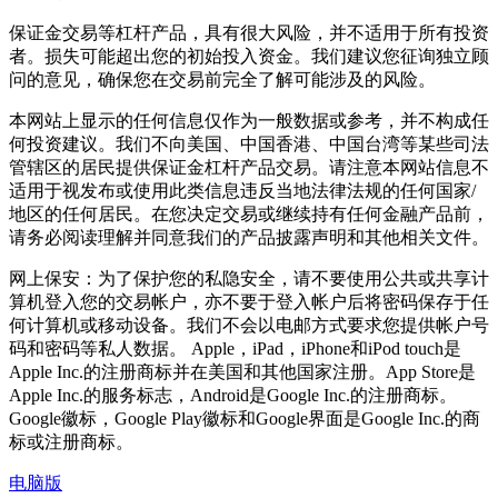
保证金交易等杠杆产品，具有很大风险，并不适用于所有投资
者。损失可能超出您的初始投入资金。我们建议您征询独立顾
问的意见，确保您在交易前完全了解可能涉及的风险。
本网站上显示的任何信息仅作为一般数据或参考，并不构成任
何投资建议。我们不向美国、中国香港、中国台湾等某些司法
管辖区的居民提供保证金杠杆产品交易。请注意本网站信息不
适用于视发布或使用此类信息违反当地法律法规的任何国家/
地区的任何居民。在您决定交易或继续持有任何金融产品前，
请务必阅读理解并同意我们的产品披露声明和其他相关文件。
网上保安：为了保护您的私隐安全，请不要使用公共或共享计
算机登入您的交易帐户，亦不要于登入帐户后将密码保存于任
何计算机或移动设备。我们不会以电邮方式要求您提供帐户号
码和密码等私人数据。 Apple，iPad，iPhone和iPod touch是
Apple Inc.的注册商标并在美国和其他国家注册。App Store是
Apple Inc.的服务标志，Android是Google Inc.的注册商标。
Google徽标，Google Play徽标和Google界面是Google Inc.的商
标或注册商标。
电脑版