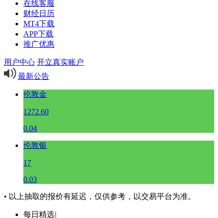
在线客服
财经日历
MT4下载
APP下载
推广优惠
用户中心
开立真实账户
最新公告
伦敦金
1272.60
0.04
伦敦银
17
0.03
• 以上抽取的报价有延迟，仅供参考，以交易平台为准。
每日精选
|