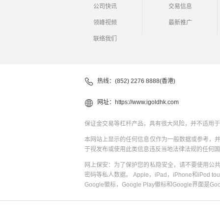
公司快讯
交易信息
领峰视频
最新推广
联络我们
热线：(852) 2276 8888(香港)
网址：
https://www.igoldhk.com
保证金交易等杠杆产品，具有很大风险，并不适用于
本网站上显示的任何信息仅作为一般数据或参考，
于视发布或使用此类信息违反当地法律法规的任何国
网上保安：为了保护您的私隐安全，请不要使用公
密码等私人数据。 Apple，iPad，iPhone和iPod to
Google徽标，Google Play徽标和Google界面是G