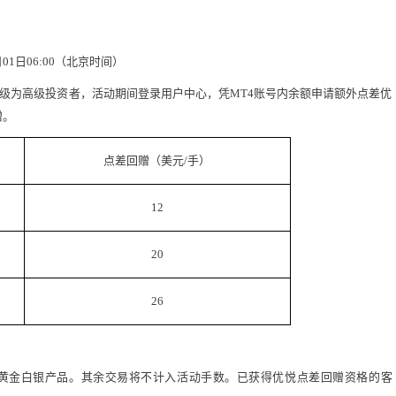
2月01日06:00（北京时间）
级为高级投资者，活动期间登录用户中心，凭MT4账号内余额申请额外点差优
赠。
点差回赠（美元/手）
12
20
26
000两项黄金白银产品。其余交易将不计入活动手数。已获得优悦点差回赠资格的客