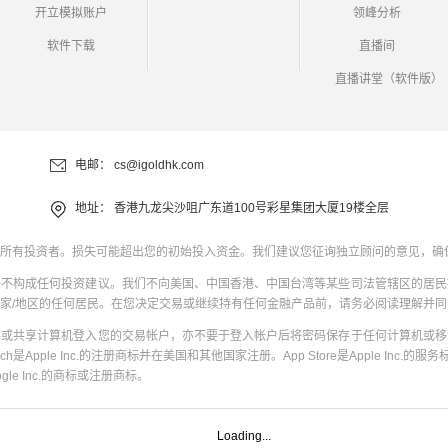
开立模拟账户
领峰分析
软件下载
直播间
直播讲堂（软件版）
电邮：
cs@igoldhk.com
地址：
香港九龙尖沙咀广东道100号彩星集团大厦19楼全层
所有投资者。损失可能超出您的初始投入资金。我们建议您征询独立顾问的意见，确
并不构成任何投资建议。我们不向美国、中国香港、中国台湾等某些司法管辖区的居民
家/地区的任何居民。在您决定交易或继续持有任何金融产品前，请务必阅读理解并
共或共享计算机登入您的交易帐户，亦不要于登入帐户后将密码保存于任何计算机或移
uch是Apple Inc.的注册商标并在美国和其他国家注册。App Store是Apple Inc.的服务标
oogle Inc.的商标或注册商标。
Loading...