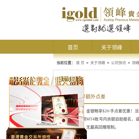
首页
关于领峰
当前位置：
首 页
>
关于领峰
>
公司快讯
>
领
领峰公告
1月注资尊享额外点差
新年限定好礼，金银畅享$26/手点差优惠！
高级投资者依照MT4账号内余额自助报名，或
直至活动结束，无最高回赠限制。