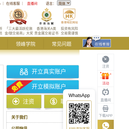
心
｜
在线客服
｜
直播间
语言：
所
「三大最活跃伦敦
香港海关A类
投资有风险
员
金/银交易商」大奖
贵金属交易证书
交易需谨慎
领峰学院
常见问题
注资
开立真实账户
活动
开立模拟账户
WhatsApp
直播间
注资
取款
下载APP
关于我们
公司快讯