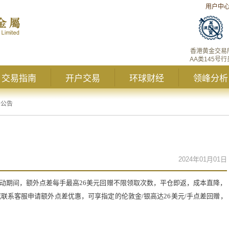
用户中
香港黄金交易
AA类145号行
交易指南
开户交易
环球财经
领峰分析
峰公告
2024年01月01日
活动期间，额外点差每手最高26美元回赠不限领取次数，平仓即返，成本直降，
联系客服申请额外点差优惠，可享指定的伦敦金/银高达26美元/手点差回赠，