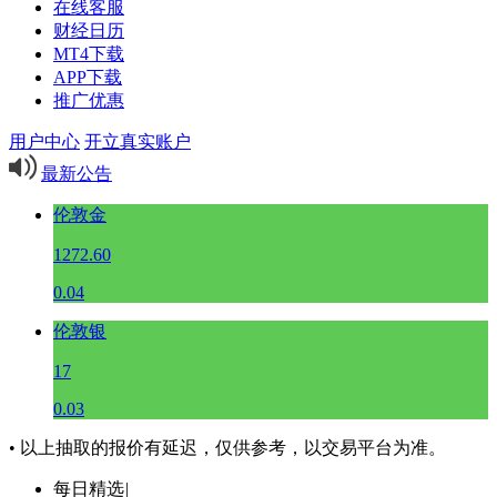
在线客服
财经日历
MT4下载
APP下载
推广优惠
用户中心
开立真实账户
最新公告
伦敦金
1272.60
0.04
伦敦银
17
0.03
• 以上抽取的报价有延迟，仅供参考，以交易平台为准。
每日精选
|