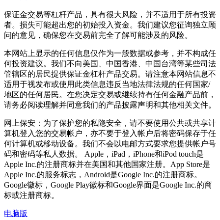
保证金交易等杠杆产品，具有很大风险，并不适用于所有投资
者。损失可能超出您的初始投入资金。我们建议您征询独立顾
问的意见，确保您在交易前完全了解可能涉及的风险。
本网站上显示的任何信息仅作为一般数据或参考，并不构成任
何投资建议。我们不向美国、中国香港、中国台湾等某些司法
管辖区的居民提供保证金杠杆产品交易。请注意本网站信息不
适用于视发布或使用此类信息违反当地法律法规的任何国家/
地区的任何居民。在您决定交易或继续持有任何金融产品前，
请务必阅读理解并同意我们的产品披露声明和其他相关文件。
网上保安：为了保护您的私隐安全，请不要使用公共或共享计
算机登入您的交易帐户，亦不要于登入帐户后将密码保存于任
何计算机或移动设备。我们不会以电邮方式要求您提供帐户号
码和密码等私人数据。 Apple，iPad，iPhone和iPod touch是
Apple Inc.的注册商标并在美国和其他国家注册。App Store是
Apple Inc.的服务标志，Android是Google Inc.的注册商标。
Google徽标，Google Play徽标和Google界面是Google Inc.的商
标或注册商标。
电脑版