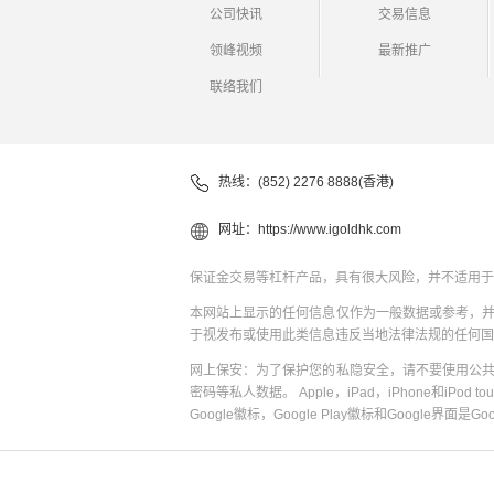
公司快讯
交易信息
领峰视频
最新推广
联络我们
热线：(852) 2276 8888(香港)
网址：
https://www.igoldhk.com
保证金交易等杠杆产品，具有很大风险，并不适用于
本网站上显示的任何信息仅作为一般数据或参考，
于视发布或使用此类信息违反当地法律法规的任何国
网上保安：为了保护您的私隐安全，请不要使用公
密码等私人数据。 Apple，iPad，iPhone和iPod to
Google徽标，Google Play徽标和Google界面是G