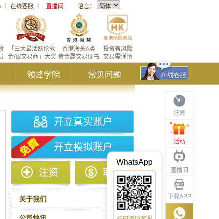
心
｜
在线客服
｜
直播间
语言：
所
「三大最活跃伦敦
香港海关A类
投资有风险
员
金/银交易商」大奖
贵金属交易证书
交易需谨慎
领峰学院
常见问题
注资
开立真实账户
活动
开立模拟账户
WhatsApp
直播间
注资
取款
下载APP
关于我们
公司快讯