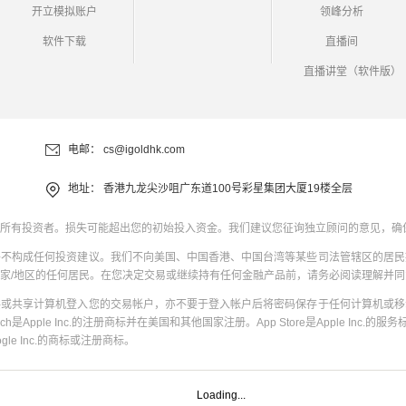
开立模拟账户
领峰分析
软件下载
直播间
直播讲堂（软件版）
电邮：
cs@igoldhk.com
地址：
香港九龙尖沙咀广东道100号彩星集团大厦19楼全层
所有投资者。损失可能超出您的初始投入资金。我们建议您征询独立顾问的意见，确
并不构成任何投资建议。我们不向美国、中国香港、中国台湾等某些司法管辖区的居民
家/地区的任何居民。在您决定交易或继续持有任何金融产品前，请务必阅读理解并
共或共享计算机登入您的交易帐户，亦不要于登入帐户后将密码保存于任何计算机或移
uch是Apple Inc.的注册商标并在美国和其他国家注册。App Store是Apple Inc.的服务标
oogle Inc.的商标或注册商标。
Loading...