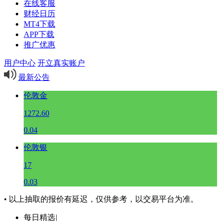
在线客服
财经日历
MT4下载
APP下载
推广优惠
用户中心
开立真实账户
最新公告
伦敦金
1272.60
0.04
伦敦银
17
0.03
• 以上抽取的报价有延迟，仅供参考，以交易平台为准。
每日精选
|