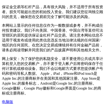
保证金交易等杠杆产品，具有很大风险，并不适用于所有投资
者。损失可能超出您的初始投入资金。我们建议您征询独立顾
问的意见，确保您在交易前完全了解可能涉及的风险。
本网站上显示的任何信息仅作为一般数据或参考，并不构成任
何投资建议。我们不向美国、中国香港、中国台湾等某些司法
管辖区的居民提供保证金杠杆产品交易。请注意本网站信息不
适用于视发布或使用此类信息违反当地法律法规的任何国家/
地区的任何居民。在您决定交易或继续持有任何金融产品前，
请务必阅读理解并同意我们的产品披露声明和其他相关文件。
网上保安：为了保护您的私隐安全，请不要使用公共或共享计
算机登入您的交易帐户，亦不要于登入帐户后将密码保存于任
何计算机或移动设备。我们不会以电邮方式要求您提供帐户号
码和密码等私人数据。 Apple，iPad，iPhone和iPod touch是
Apple Inc.的注册商标并在美国和其他国家注册。App Store是
Apple Inc.的服务标志，Android是Google Inc.的注册商标。
Google徽标，Google Play徽标和Google界面是Google Inc.的商
标或注册商标。
电脑版