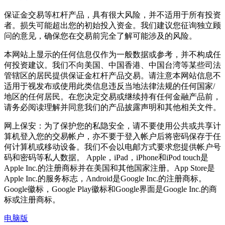
保证金交易等杠杆产品，具有很大风险，并不适用于所有投资
者。损失可能超出您的初始投入资金。我们建议您征询独立顾
问的意见，确保您在交易前完全了解可能涉及的风险。
本网站上显示的任何信息仅作为一般数据或参考，并不构成任
何投资建议。我们不向美国、中国香港、中国台湾等某些司法
管辖区的居民提供保证金杠杆产品交易。请注意本网站信息不
适用于视发布或使用此类信息违反当地法律法规的任何国家/
地区的任何居民。在您决定交易或继续持有任何金融产品前，
请务必阅读理解并同意我们的产品披露声明和其他相关文件。
网上保安：为了保护您的私隐安全，请不要使用公共或共享计
算机登入您的交易帐户，亦不要于登入帐户后将密码保存于任
何计算机或移动设备。我们不会以电邮方式要求您提供帐户号
码和密码等私人数据。 Apple，iPad，iPhone和iPod touch是
Apple Inc.的注册商标并在美国和其他国家注册。App Store是
Apple Inc.的服务标志，Android是Google Inc.的注册商标。
Google徽标，Google Play徽标和Google界面是Google Inc.的商
标或注册商标。
电脑版