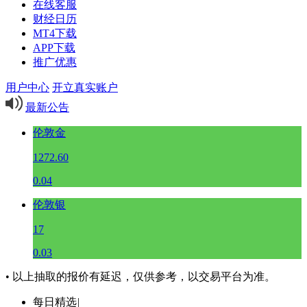
在线客服
财经日历
MT4下载
APP下载
推广优惠
用户中心
开立真实账户
最新公告
伦敦金
1272.60
0.04
伦敦银
17
0.03
• 以上抽取的报价有延迟，仅供参考，以交易平台为准。
每日精选
|