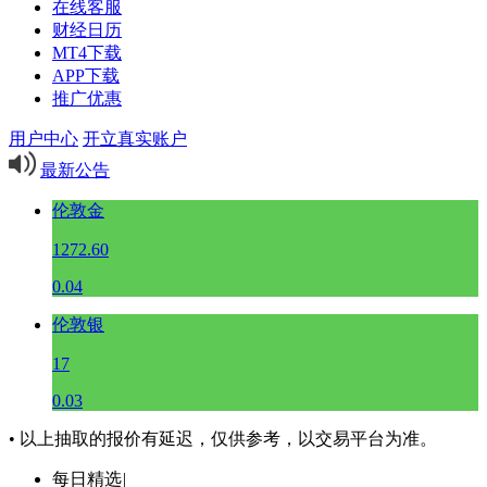
在线客服
财经日历
MT4下载
APP下载
推广优惠
用户中心
开立真实账户
最新公告
伦敦金
1272.60
0.04
伦敦银
17
0.03
• 以上抽取的报价有延迟，仅供参考，以交易平台为准。
每日精选
|