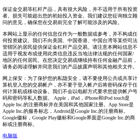
保证金交易等杠杆产品，具有很大风险，并不适用于所有投资
者。损失可能超出您的初始投入资金。我们建议您征询独立顾
问的意见，确保您在交易前完全了解可能涉及的风险。
本网站上显示的任何信息仅作为一般数据或参考，并不构成任
何投资建议。我们不向美国、中国香港、中国台湾等某些司法
管辖区的居民提供保证金杠杆产品交易。请注意本网站信息不
适用于视发布或使用此类信息违反当地法律法规的任何国家/
地区的任何居民。在您决定交易或继续持有任何金融产品前，
请务必阅读理解并同意我们的产品披露声明和其他相关文件。
网上保安：为了保护您的私隐安全，请不要使用公共或共享计
算机登入您的交易帐户，亦不要于登入帐户后将密码保存于任
何计算机或移动设备。我们不会以电邮方式要求您提供帐户号
码和密码等私人数据。 Apple，iPad，iPhone和iPod touch是
Apple Inc.的注册商标并在美国和其他国家注册。App Store是
Apple Inc.的服务标志，Android是Google Inc.的注册商标。
Google徽标，Google Play徽标和Google界面是Google Inc.的商
标或注册商标。
电脑版