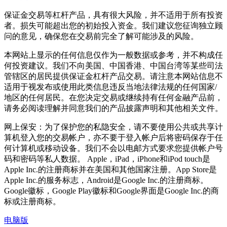
保证金交易等杠杆产品，具有很大风险，并不适用于所有投资
者。损失可能超出您的初始投入资金。我们建议您征询独立顾
问的意见，确保您在交易前完全了解可能涉及的风险。
本网站上显示的任何信息仅作为一般数据或参考，并不构成任
何投资建议。我们不向美国、中国香港、中国台湾等某些司法
管辖区的居民提供保证金杠杆产品交易。请注意本网站信息不
适用于视发布或使用此类信息违反当地法律法规的任何国家/
地区的任何居民。在您决定交易或继续持有任何金融产品前，
请务必阅读理解并同意我们的产品披露声明和其他相关文件。
网上保安：为了保护您的私隐安全，请不要使用公共或共享计
算机登入您的交易帐户，亦不要于登入帐户后将密码保存于任
何计算机或移动设备。我们不会以电邮方式要求您提供帐户号
码和密码等私人数据。 Apple，iPad，iPhone和iPod touch是
Apple Inc.的注册商标并在美国和其他国家注册。App Store是
Apple Inc.的服务标志，Android是Google Inc.的注册商标。
Google徽标，Google Play徽标和Google界面是Google Inc.的商
标或注册商标。
电脑版