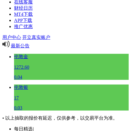
在线客服
财经日历
MT4下载
APP下载
推广优惠
用户中心
开立真实账户
最新公告
伦敦金
1272.60
0.04
伦敦银
17
0.03
• 以上抽取的报价有延迟，仅供参考，以交易平台为准。
每日精选
|