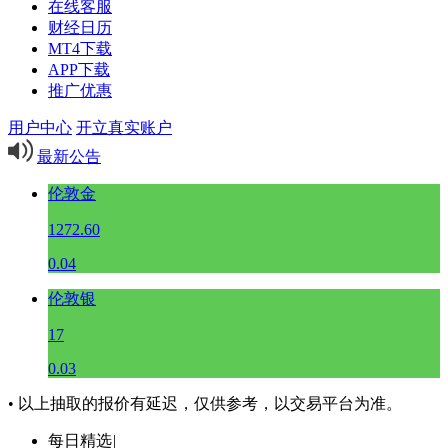
在线客服
财经日历
MT4下载
APP下载
推广优惠
用户中心
开立真实账户
最新公告
伦敦金
1272.60
0.04
伦敦银
17
0.03
• 以上抽取的报价有延迟，仅供参考，以交易平台为准。
每日精选
|