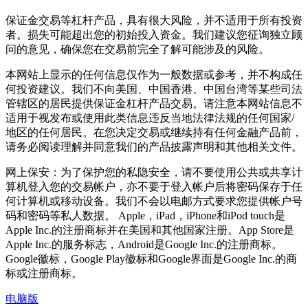
保证金交易等杠杆产品，具有很大风险，并不适用于所有投资
者。损失可能超出您的初始投入资金。我们建议您征询独立顾
问的意见，确保您在交易前完全了解可能涉及的风险。
本网站上显示的任何信息仅作为一般数据或参考，并不构成任
何投资建议。我们不向美国、中国香港、中国台湾等某些司法
管辖区的居民提供保证金杠杆产品交易。请注意本网站信息不
适用于视发布或使用此类信息违反当地法律法规的任何国家/
地区的任何居民。在您决定交易或继续持有任何金融产品前，
请务必阅读理解并同意我们的产品披露声明和其他相关文件。
网上保安：为了保护您的私隐安全，请不要使用公共或共享计
算机登入您的交易帐户，亦不要于登入帐户后将密码保存于任
何计算机或移动设备。我们不会以电邮方式要求您提供帐户号
码和密码等私人数据。 Apple，iPad，iPhone和iPod touch是
Apple Inc.的注册商标并在美国和其他国家注册。App Store是
Apple Inc.的服务标志，Android是Google Inc.的注册商标。
Google徽标，Google Play徽标和Google界面是Google Inc.的商
标或注册商标。
电脑版