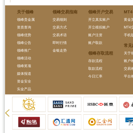
关于领峰
领峰交易指南
领峰开户交易
MT
领峰贵金属
交易细则
开立真实账户
黄金
资质查询
交易方式
开立模拟账户
MT4
领峰优势
交易术语
账户注资
手机
领峰公告
即时行情
账户取款
常见
领峰推广
金银走势
领峰存取流程
关于
领峰活动
存款流程
账户
领峰奖项
取款流程
交易
媒体报道
今日汇率
平台
资金安全
实金产品