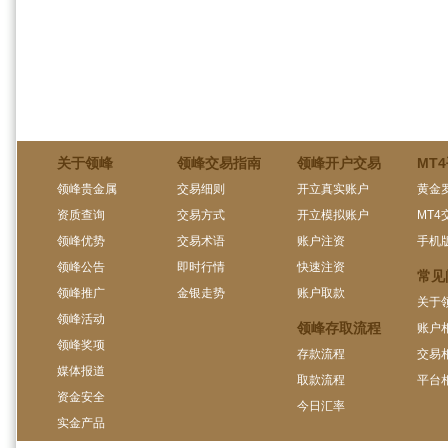
关于领峰
领峰交易指南
领峰开户交易
MT
领峰贵金属
交易细则
开立真实账户
黄金
资质查询
交易方式
开立模拟账户
MT4
领峰优势
交易术语
账户注资
手机
领峰公告
即时行情
快速注资
常见
领峰推广
金银走势
账户取款
关于
领峰活动
领峰存取流程
账户
领峰奖项
存款流程
交易
媒体报道
取款流程
平台
资金安全
今日汇率
实金产品