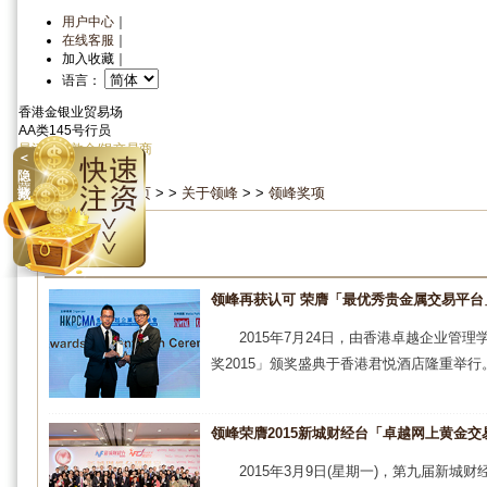
用户中心
｜
在线客服
｜
加入收藏
｜
语言：
香港金银业贸易场
AA类145号行员
最活跃伦敦金/银交易商
＜
资金安全
信心保证
隐
当前位置：
首 页
> >
关于领峰
> >
领峰奖项
藏
领峰奖项
领峰再获认可 荣膺「最优秀贵金属交易平台
2015年7月24日，由香港卓越企业
奖2015」颁奖盛典于香港君悦酒店隆重举行
领峰荣膺2015新城财经台「卓越网上黄金
2015年3月9日(星期一)，第九届新城