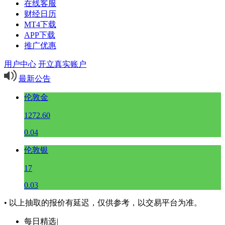
在线客服
财经日历
MT4下载
APP下载
推广优惠
用户中心
开立真实账户
最新公告
伦敦金
1272.60
0.04
伦敦银
17
0.03
• 以上抽取的报价有延迟，仅供参考，以交易平台为准。
每日精选
|