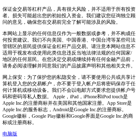
保证金交易等杠杆产品，具有很大风险，并不适用于所有投资
者。损失可能超出您的初始投入资金。我们建议您征询独立顾
问的意见，确保您在交易前完全了解可能涉及的风险。
本网站上显示的任何信息仅作为一般数据或参考，并不构成任
何投资建议。我们不向美国、中国香港、中国台湾等某些司法
管辖区的居民提供保证金杠杆产品交易。请注意本网站信息不
适用于视发布或使用此类信息违反当地法律法规的任何国家/
地区的任何居民。在您决定交易或继续持有任何金融产品前，
请务必阅读理解并同意我们的产品披露声明和其他相关文件。
网上保安：为了保护您的私隐安全，请不要使用公共或共享计
算机登入您的交易帐户，亦不要于登入帐户后将密码保存于任
何计算机或移动设备。我们不会以电邮方式要求您提供帐户号
码和密码等私人数据。 Apple，iPad，iPhone和iPod touch是
Apple Inc.的注册商标并在美国和其他国家注册。App Store是
Apple Inc.的服务标志，Android是Google Inc.的注册商标。
Google徽标，Google Play徽标和Google界面是Google Inc.的商
标或注册商标。
电脑版