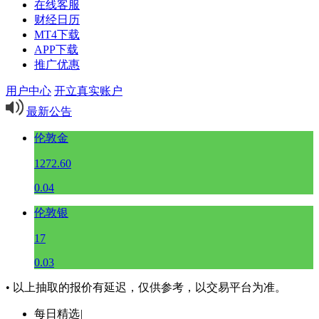
在线客服
财经日历
MT4下载
APP下载
推广优惠
用户中心
开立真实账户
最新公告
伦敦金
1272.60
0.04
伦敦银
17
0.03
• 以上抽取的报价有延迟，仅供参考，以交易平台为准。
每日精选
|