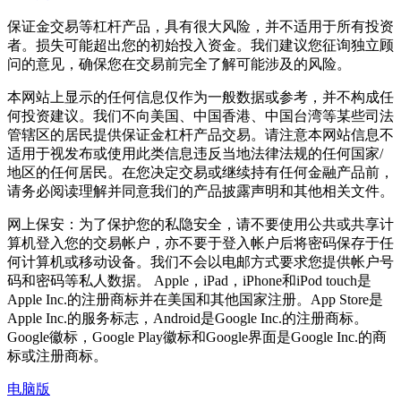
保证金交易等杠杆产品，具有很大风险，并不适用于所有投资
者。损失可能超出您的初始投入资金。我们建议您征询独立顾
问的意见，确保您在交易前完全了解可能涉及的风险。
本网站上显示的任何信息仅作为一般数据或参考，并不构成任
何投资建议。我们不向美国、中国香港、中国台湾等某些司法
管辖区的居民提供保证金杠杆产品交易。请注意本网站信息不
适用于视发布或使用此类信息违反当地法律法规的任何国家/
地区的任何居民。在您决定交易或继续持有任何金融产品前，
请务必阅读理解并同意我们的产品披露声明和其他相关文件。
网上保安：为了保护您的私隐安全，请不要使用公共或共享计
算机登入您的交易帐户，亦不要于登入帐户后将密码保存于任
何计算机或移动设备。我们不会以电邮方式要求您提供帐户号
码和密码等私人数据。 Apple，iPad，iPhone和iPod touch是
Apple Inc.的注册商标并在美国和其他国家注册。App Store是
Apple Inc.的服务标志，Android是Google Inc.的注册商标。
Google徽标，Google Play徽标和Google界面是Google Inc.的商
标或注册商标。
电脑版