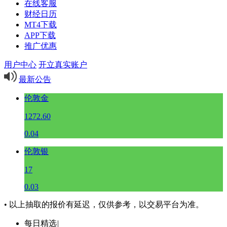
在线客服
财经日历
MT4下载
APP下载
推广优惠
用户中心
开立真实账户
最新公告
伦敦金
1272.60
0.04
伦敦银
17
0.03
• 以上抽取的报价有延迟，仅供参考，以交易平台为准。
每日精选
|