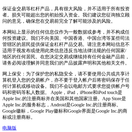
保证金交易等杠杆产品，具有很大风险，并不适用于所有投资
者。损失可能超出您的初始投入资金。我们建议您征询独立顾
问的意见，确保您在交易前完全了解可能涉及的风险。
本网站上显示的任何信息仅作为一般数据或参考，并不构成任
何投资建议。我们不向美国、中国香港、中国台湾等某些司法
管辖区的居民提供保证金杠杆产品交易。请注意本网站信息不
适用于视发布或使用此类信息违反当地法律法规的任何国家/
地区的任何居民。在您决定交易或继续持有任何金融产品前，
请务必阅读理解并同意我们的产品披露声明和其他相关文件。
网上保安：为了保护您的私隐安全，请不要使用公共或共享计
算机登入您的交易帐户，亦不要于登入帐户后将密码保存于任
何计算机或移动设备。我们不会以电邮方式要求您提供帐户号
码和密码等私人数据。 Apple，iPad，iPhone和iPod touch是
Apple Inc.的注册商标并在美国和其他国家注册。App Store是
Apple Inc.的服务标志，Android是Google Inc.的注册商标。
Google徽标，Google Play徽标和Google界面是Google Inc.的商
标或注册商标。
电脑版