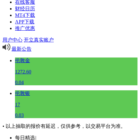
在线客服
财经日历
MT4下载
APP下载
推广优惠
用户中心
开立真实账户
最新公告
伦敦金
1272.60
0.04
伦敦银
17
0.03
• 以上抽取的报价有延迟，仅供参考，以交易平台为准。
每日精选
|