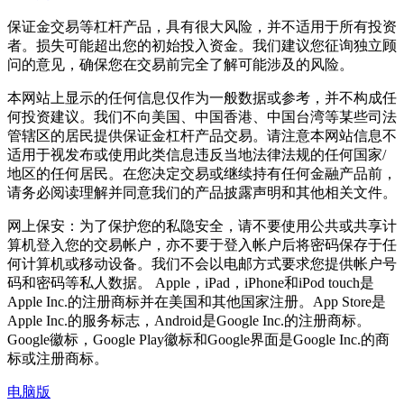
保证金交易等杠杆产品，具有很大风险，并不适用于所有投资
者。损失可能超出您的初始投入资金。我们建议您征询独立顾
问的意见，确保您在交易前完全了解可能涉及的风险。
本网站上显示的任何信息仅作为一般数据或参考，并不构成任
何投资建议。我们不向美国、中国香港、中国台湾等某些司法
管辖区的居民提供保证金杠杆产品交易。请注意本网站信息不
适用于视发布或使用此类信息违反当地法律法规的任何国家/
地区的任何居民。在您决定交易或继续持有任何金融产品前，
请务必阅读理解并同意我们的产品披露声明和其他相关文件。
网上保安：为了保护您的私隐安全，请不要使用公共或共享计
算机登入您的交易帐户，亦不要于登入帐户后将密码保存于任
何计算机或移动设备。我们不会以电邮方式要求您提供帐户号
码和密码等私人数据。 Apple，iPad，iPhone和iPod touch是
Apple Inc.的注册商标并在美国和其他国家注册。App Store是
Apple Inc.的服务标志，Android是Google Inc.的注册商标。
Google徽标，Google Play徽标和Google界面是Google Inc.的商
标或注册商标。
电脑版