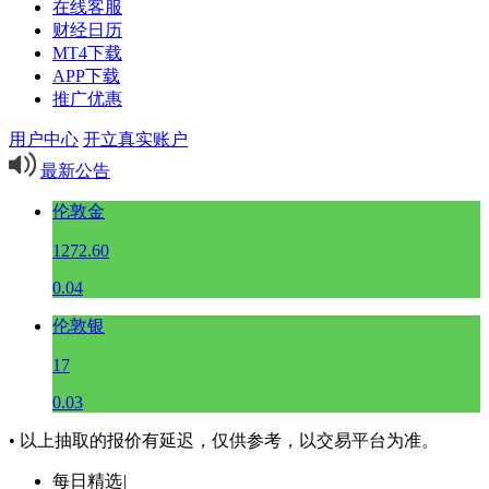
在线客服
财经日历
MT4下载
APP下载
推广优惠
用户中心
开立真实账户
最新公告
伦敦金
1272.60
0.04
伦敦银
17
0.03
• 以上抽取的报价有延迟，仅供参考，以交易平台为准。
每日精选
|