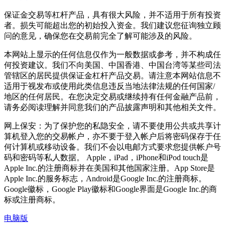
保证金交易等杠杆产品，具有很大风险，并不适用于所有投资
者。损失可能超出您的初始投入资金。我们建议您征询独立顾
问的意见，确保您在交易前完全了解可能涉及的风险。
本网站上显示的任何信息仅作为一般数据或参考，并不构成任
何投资建议。我们不向美国、中国香港、中国台湾等某些司法
管辖区的居民提供保证金杠杆产品交易。请注意本网站信息不
适用于视发布或使用此类信息违反当地法律法规的任何国家/
地区的任何居民。在您决定交易或继续持有任何金融产品前，
请务必阅读理解并同意我们的产品披露声明和其他相关文件。
网上保安：为了保护您的私隐安全，请不要使用公共或共享计
算机登入您的交易帐户，亦不要于登入帐户后将密码保存于任
何计算机或移动设备。我们不会以电邮方式要求您提供帐户号
码和密码等私人数据。 Apple，iPad，iPhone和iPod touch是
Apple Inc.的注册商标并在美国和其他国家注册。App Store是
Apple Inc.的服务标志，Android是Google Inc.的注册商标。
Google徽标，Google Play徽标和Google界面是Google Inc.的商
标或注册商标。
电脑版