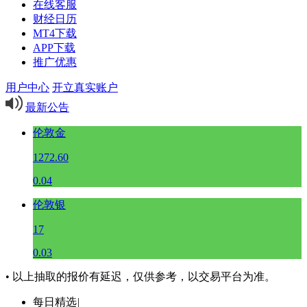
在线客服
财经日历
MT4下载
APP下载
推广优惠
用户中心
开立真实账户
最新公告
伦敦金
1272.60
0.04
伦敦银
17
0.03
• 以上抽取的报价有延迟，仅供参考，以交易平台为准。
每日精选
|