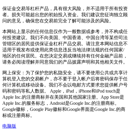
保证金交易等杠杆产品，具有很大风险，并不适用于所有投资
者。损失可能超出您的初始投入资金。我们建议您征询独立顾
问的意见，确保您在交易前完全了解可能涉及的风险。
本网站上显示的任何信息仅作为一般数据或参考，并不构成任
何投资建议。我们不向美国、中国香港、中国台湾等某些司法
管辖区的居民提供保证金杠杆产品交易。请注意本网站信息不
适用于视发布或使用此类信息违反当地法律法规的任何国家/
地区的任何居民。在您决定交易或继续持有任何金融产品前，
请务必阅读理解并同意我们的产品披露声明和其他相关文件。
网上保安：为了保护您的私隐安全，请不要使用公共或共享计
算机登入您的交易帐户，亦不要于登入帐户后将密码保存于任
何计算机或移动设备。我们不会以电邮方式要求您提供帐户号
码和密码等私人数据。 Apple，iPad，iPhone和iPod touch是
Apple Inc.的注册商标并在美国和其他国家注册。App Store是
Apple Inc.的服务标志，Android是Google Inc.的注册商标。
Google徽标，Google Play徽标和Google界面是Google Inc.的商
标或注册商标。
电脑版