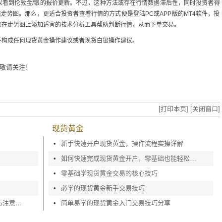
以看到伦敦金/银的报价更新。不过，这种方法或存在行情数据滞后性，同时投资者得
走势图。那么，更适合投资者查看行情的方式便是登陆PC或APP版的MT4软件，投
以在走势图上添加适宜的技术分析工具帮助判断行情，从而下单交易。
不构成任何现货黄金操作建议或者现货白银操作建议。
敬请关注！
[打印本页]
[关闭窗口]
现货黄金
•
新手快速开户现货黄金，操作流程实操详解
•
如何快速完成现货黄金开户，零基础也能轻松上手
•
零基础学现货黄金交易的核心技巧
•
必学的现货黄金新手交易技巧
投资小白必看！现货白银交易平台选择与注意事项
•
简单易学的现货黄金入门交易技巧分享