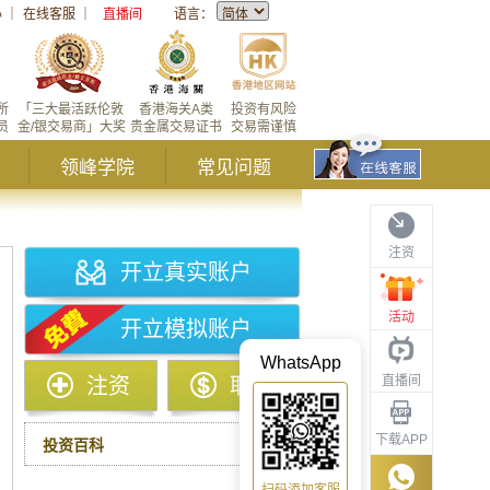
心
｜
在线客服
｜
直播间
语言：
所
「三大最活跃伦敦
香港海关A类
投资有风险
员
金/银交易商」大奖
贵金属交易证书
交易需谨慎
领峰学院
常见问题
注资
开立真实账户
活动
开立模拟账户
WhatsApp
直播间
注资
取款
下载APP
投资百科