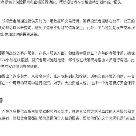
资者提供了风险提示和止损设置功能，帮助投资者在价格波动剧烈时减少损失。
。领峰贵金属通过提供实时的市场数据和交易行情，确保投资者能够在公平、公正的
变动都可以公开查询，避免了信息不对称的情况发生。此外，平台还定期发布交易报
做出更加合理的投资决策。
要提供高效的客户服务。在客户服务方面，领峰贵金属建立了完善的客服体系，确保
供24小时在线客服，投资者可以通过电话、邮件或在线聊天与客服人员进行沟通。此
资者的权益得到有效维护。
面做出了许多努力。从资金存管、账户保护到风险控制、透明交易环境的构建，平台
够在一个可靠的环境中进行投资。对于广大投资者来说，选择一个有着良好安全保障
持
，而在众多提供现货白银交易服务的公司中，领峰贵金属凭借其卓越的客户服务和支
交易者，领峰贵金属都能够为其提供全方位的服务，帮助他们在这个充满机遇与挑战