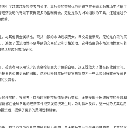
来吸引了越来越多投资者的关注。其独特的交易优势使得它在全球金融市场中占据了
球经济波动的背景下获得更多的盈利机会。无论是作为对冲通胀的工具，还是通过价
的优势。
性。与其他贵金属相比，现货白银的市场规模庞大，且交易量活跃。无论是白银的买
方，避免了因流动性不足导致的交易延迟和价格波动。这种高度的市场流动性意味着
加灵活地应对市场变化。
杆，投资者可以用较少的资金控制更大价值的白银，这无疑放大了潜在的收益空间。
为投资者带来更高的回报。这种杠杆效应使得现货白银成为一些风险偏好较高投资者
期的投资者。
天候开放的。投资者可以随时根据市场情况进行交易，无需受限于传统股市的开盘和
资者能够在全球各地的经济事件或突发情况发生时，及时做出反应。这一优势尤其适用
的投资者，提供了更多的灵活性和机会。
较低。现货白银的交易费用通常较为透明，且大部分平台提供低交易费用，尤其是在