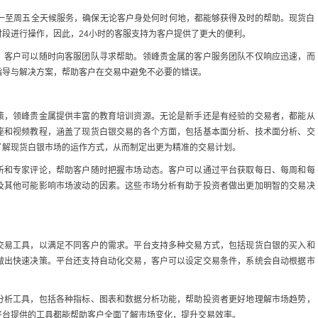
周一至周五全天候服务，确保无论客户身处何时何地，都能够获得及时的帮助。现货白
段进行操作，因此，24小时的客服支持为客户提供了更大的便利。
，客户可以随时向客服团队寻求帮助。领峰贵金属的客户服务团队不仅响应迅速，而
指导与解决方案，帮助客户在交易中避免不必要的错误。
策，领峰贵金属提供丰富的教育培训资源。无论是新手还是有经验的交易者，都能从
座和视频教程，涵盖了现货白银交易的各个方面，包括基本面分析、技术面分析、交
了解现货白银市场的运作方式，从而制定出更为精准的交易计划。
析和专家评论，帮助客户随时把握市场动态。客户可以通过平台获取每日、每周和每
及其他可能影响市场波动的因素。这些市场分析有助于投资者做出更加明智的交易决
交易工具，以满足不同客户的需求。平台支持多种交易方式，包括现货白银的买入和
做出快速决策。平台还支持自动化交易，客户可以设定交易条件，系统会自动根据市
分析工具，包括各种指标、图表和数据分析功能，帮助投资者更好地理解市场趋势，
平台提供的工具都能帮助客户全面了解市场变化，提升交易效率。