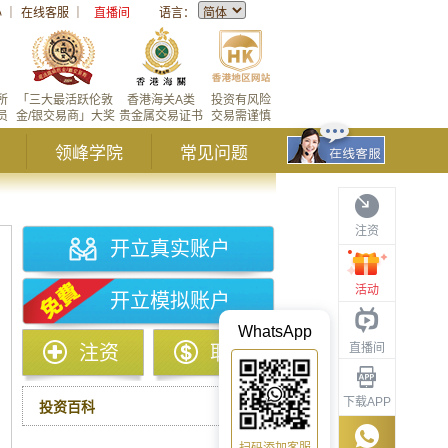
心
｜
在线客服
｜
直播间
语言：
所
「三大最活跃伦敦
香港海关A类
投资有风险
员
金/银交易商」大奖
贵金属交易证书
交易需谨慎
领峰学院
常见问题
注资
开立真实账户
活动
开立模拟账户
WhatsApp
直播间
注资
取款
下载APP
投资百科