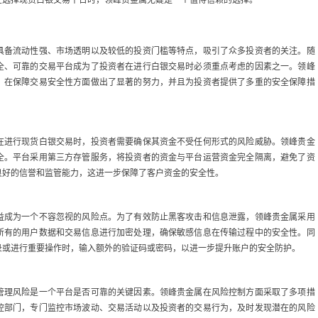
具备流动性强、市场透明以及较低的投资门槛等特点，吸引了众多投资者的关注。随
全、可靠的交易平台成为了投资者在进行白银交易时必须重点考虑的因素之一。领峰
，在保障交易安全性方面做出了显著的努力，并且为投资者提供了多重的安全保障措
在进行现货白银交易时，投资者需要确保其资金不受任何形式的风险威胁。领峰贵金
全。平台采用第三方存管服务，将投资者的资金与平台运营资金完全隔离，避免了资
良好的信誉和监管能力，这进一步保障了客户资金的安全性。
益成为一个不容忽视的风险点。为了有效防止黑客攻击和信息泄露，领峰贵金属采用
所有的用户数据和交易信息进行加密处理，确保敏感信息在传输过程中的安全性。同
录或进行重要操作时，输入额外的验证码或密码，以进一步提升账户的安全防护。
管理风险是一个平台是否可靠的关键因素。领峰贵金属在风险控制方面采取了多项措
控部门，专门监控市场波动、交易活动以及投资者的交易行为，及时发现潜在的风险