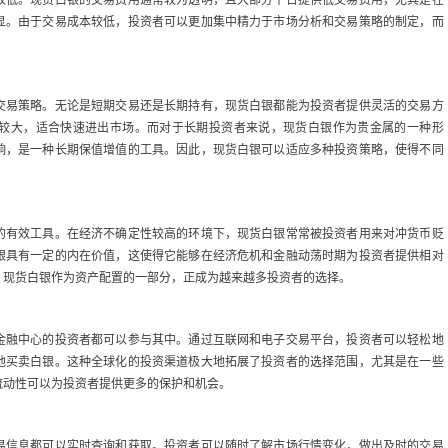
显。由于交易成本较低，投资者可以更加集中精力于市场分析和交易策略的制定，而
交易策略。无论是短期交易还是长期持有，现货白银都能为投资者提供灵活的交易方
较大，适合快速进出市场。而对于长期投资者来说，现货白银作为贵金属的一种形
响，是一种长期保值增值的工具。因此，现货白银可以适应多种投资策略，使得不同
的有效工具。在经济不确定性较高的环境下，现货白银常常被投资者用来对冲货币贬
银具有一定的内在价值，这使得它能够在经济危机和金融动荡时期为投资者提供相对
，现货白银作为资产配置的一部分，正成为越来越多投资者的选择。
金融中心的投资者都可以参与其中。通过互联网和电子交易平台，投资者可以轻松地
地买卖白银。这种全球化的投资渠道极大地拓展了投资者的选择范围，尤其是在一些
流动性可以为投资者提供更多的保护和机会。
易信息都可以实时查询和获取。投资者可以随时了解市场行情变化，做出及时的交易