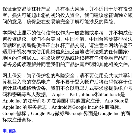
保证金交易等杠杆产品，具有很大风险，并不适用于所有投资
者。损失可能超出您的初始投入资金。我们建议您征询独立顾
问的意见，确保您在交易前完全了解可能涉及的风险。
本网站上显示的任何信息仅作为一般数据或参考，并不构成任
何投资建议。我们不向美国、中国香港、中国台湾等某些司法
管辖区的居民提供保证金杠杆产品交易。请注意本网站信息不
适用于视发布或使用此类信息违反当地法律法规的任何国家/
地区的任何居民。在您决定交易或继续持有任何金融产品前，
请务必阅读理解并同意我们的产品披露声明和其他相关文件。
网上保安：为了保护您的私隐安全，请不要使用公共或共享计
算机登入您的交易帐户，亦不要于登入帐户后将密码保存于任
何计算机或移动设备。我们不会以电邮方式要求您提供帐户号
码和密码等私人数据。 Apple，iPad，iPhone和iPod touch是
Apple Inc.的注册商标并在美国和其他国家注册。App Store是
Apple Inc.的服务标志，Android是Google Inc.的注册商标。
Google徽标，Google Play徽标和Google界面是Google Inc.的商
标或注册商标。
电脑版