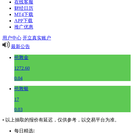
在线客服
财经日历
MT4下载
APP下载
推广优惠
用户中心
开立真实账户
最新公告
伦敦金
1272.60
0.04
伦敦银
17
0.03
• 以上抽取的报价有延迟，仅供参考，以交易平台为准。
每日精选
|