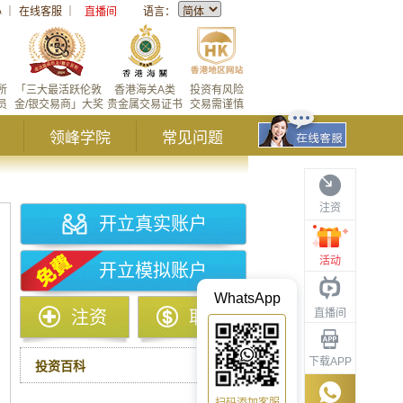
心
｜
在线客服
｜
直播间
语言：
所
「三大最活跃伦敦
香港海关A类
投资有风险
员
金/银交易商」大奖
贵金属交易证书
交易需谨慎
领峰学院
常见问题
注资
开立真实账户
活动
开立模拟账户
WhatsApp
直播间
注资
取款
下载APP
投资百科