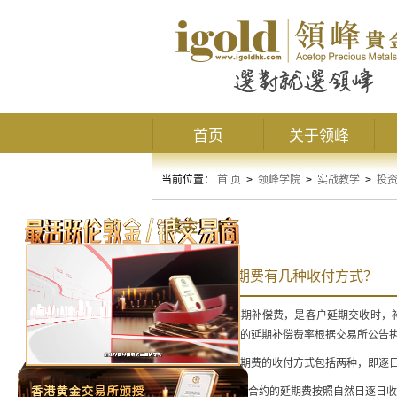
首页
关于领峰
当前位置：
首 页
>
领峰学院
>
实战教学
>
投
黄金T+D
黄金T+D延期费有几种收付方式？
延期费，又名延期补偿费，是客户延期交收时，
各延期交收合约的延期补偿费率根据交易所公告
通常情况下，延期费的收付方式包括两种，即逐
（1）Au（T+D）合约的延期费按照自然日逐