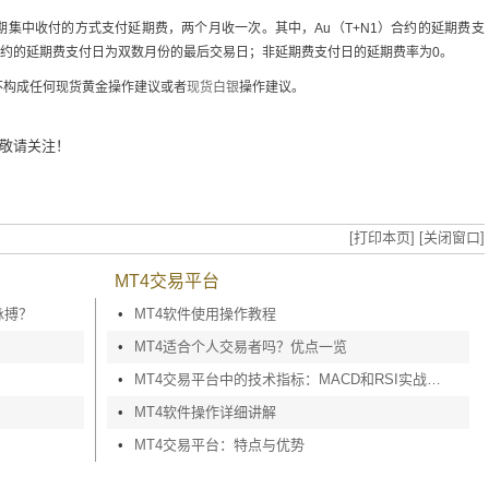
按定期集中收付的方式支付延期费，两个月收一次。其中，Au（T+N1）合约的延期费支
）合约的延期费支付日为双数月份的最后交易日；非延期费支付日的延期费率为0。
不构成任何现货黄金操作建议或者
现货白银
操作建议。
敬请关注！
[打印本页]
[关闭窗口]
MT4交易平台
脉搏？
•
MT4软件使用操作教程
•
MT4适合个人交易者吗？优点一览
•
MT4交易平台中的技术指标：MACD和RSI实战应用
•
MT4软件操作详细讲解
•
MT4交易平台：特点与优势