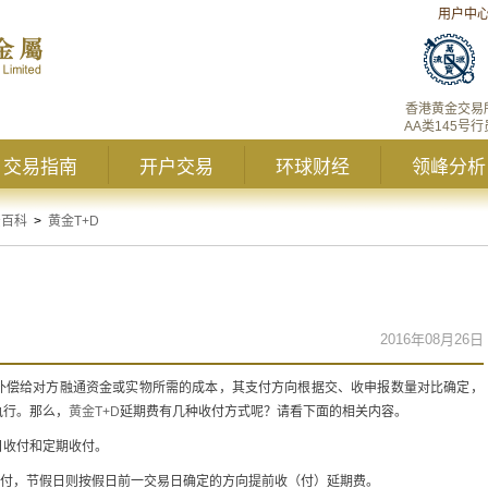
用户中
香港黄金交易
AA类145号行
交易指南
开户交易
环球财经
领峰分析
资百科
>
黄金T+D
2016年08月26日
补偿给对方融通资金或实物所需的成本，其支付方向根据交、收申报数量对比确定，
执行。那么，
黄金T+D
延期费有几种收付方式呢？请看下面的相关内容。
日收付和定期收付。
日收付，节假日则按假日前一交易日确定的方向提前收（付）延期费。