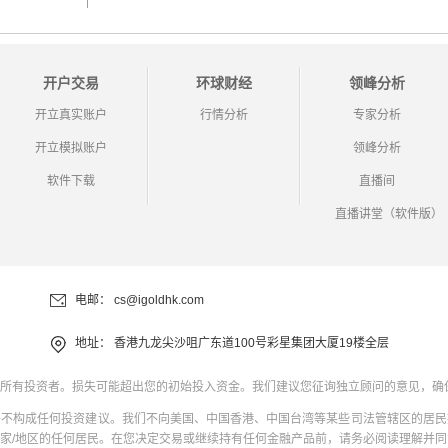
开户交易
环球财经
领峰分析
开立真实账户
行情分析
专家分析
开立模拟账户
领峰分析
软件下载
直播间
直播讲堂（软件版）
电邮：
cs@igoldhk.com
地址：
香港九龙尖沙咀广东道100号彩星集团大厦19楼全层
所有投资者。损失可能超出您的初始投入资金。我们建议您征询独立顾问的意见，确
并不构成任何投资建议。我们不向美国、中国香港、中国台湾等某些司法管辖区的居民
家/地区的任何居民。在您决定交易或继续持有任何金融产品前，请务必阅读理解并