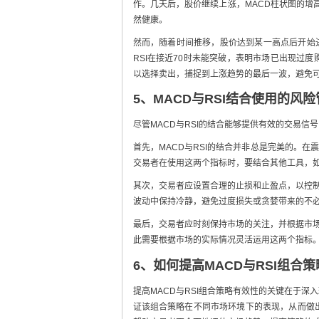
作。几天后，股价继续上涨，MACD柱状图的增高
然健康。
然而，随着时间推移，股价达到某一高点后开始进
RSI在接近70时未能突破，表明市场已出现过
以选择卖出，捕捉到上涨趋势的最后一波，避免
5、MACD与RSI结合使用的风
尽管MACD与RSI的结合能够提供有效的交易
首先，MACD与RSI的结合并非总是完美的。在
交易者在使用这两个指标时，要结合其他工具，
其次，交易者应设置合理的止损和止盈点，以控制
波动中保持冷静，避免过度损失或贪婪带来的不
最后，交易者应时刻保持市场的关注，并根据市场
此需要根据市场的实际情况灵活运用这两个指标
6、如何提高MACD与RSI组合
提高MACD与RSI组合策略有效性的关键在于
证该组合策略在不同市场环境下的表现，从而做