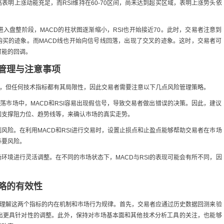
表明上涨动能充足，而RSI维持在60-70区间，尚未达到超买区域，表明上涨势头依
入盘整阶段，MACD的柱状图逐渐缩小，RSI也开始接近70。此时，交易者注意到
度购买的迹象。而MACD线也开始向信号线回落，出现了交叉的迹象。这时，交易者可
可能的回调。
险管理与注意事项
信号，但任何技术指标都有其局限性，因此交易者需要注意以下几点风险管理策略。
震荡市场中，MACD和RSI容易出现假信号，导致交易者做出错误的决策。因此，建议
如支撑阻力位、趋势线等，来确认市场的真实走势。
风险。在利用MACD和RSI进行交易时，设置止损点和止盈点能够帮助交易者在市场
必要风险。
环境进行灵活调整。在不同的市场状态下，MACD与RSI的表现可能会有所不同，因
。
策略的有效性
深入理解这两个指标的内在机制和市场行为规律。首先，交易者应通过历史数据回测来验
出更具针对性的调整。此外，保持对市场基本面和其他技术分析工具的关注，也能够