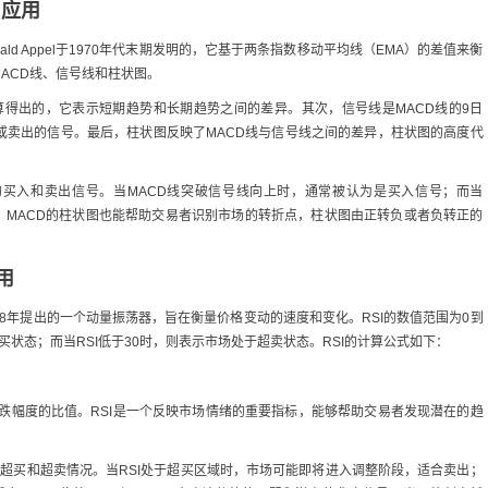
与应用
ld Appel于1970年代末期发明的，它基于两条指数移动平均线（EMA）的差值来衡
ACD线、信号线和柱状图。
A计算得出的，它表示短期趋势和长期趋势之间的差异。其次，信号线是MACD线的9日
入或卖出的信号。最后，柱状图反映了MACD线与信号线之间的差异，柱状图的高度代
的买入和卖出信号。当MACD线突破信号线向上时，通常被认为是买入信号；而当
，MACD的柱状图也能帮助交易者识别市场的转折点，柱状图由正转负或者负转正的
用
der在1978年提出的一个动量振荡器，旨在衡量价格变动的速度和变化。RSI的数值范围为0到
超买状态；而当RSI低于30时，则表示市场处于超卖状态。RSI的计算公式如下：
跌幅度的比值。RSI是一个反映市场情绪的重要指标，能够帮助交易者发现潜在的趋
的超买和超卖情况。当RSI处于超买区域时，市场可能即将进入调整阶段，适合卖出；