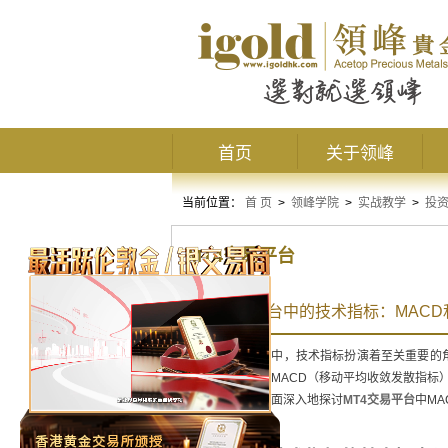
首页
关于领峰
当前位置：
首 页
>
领峰学院
>
实战教学
>
投
MT4交易平台
MT4交易平台中的技术指标：MACD
在 MT4交易平台中，技术指标扮演着至关重要
多技术指标中，MACD（移动平均收敛发散指标
价值。本文将全面深入地探讨
MT4交易平台
中M
略。