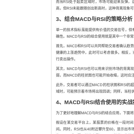
而当RSI处于超卖区域时，市场可能迎来反弹，
高，但RSI未能跟随创出新高时，这种背离现象
3、结合MACD与RSI的策略分析
单一的技术指标虽能提供有价值的交易信号，但
确性。MACD与RSI的结合使用就是其中一个非
首先，MACD和RSI可以共同帮助交易者确认趋
健康的上涨趋势中，此时可以考虑做多。相反，当
行卖出操作。
其次，MACD与RSI也可以用来识别市场的背
弱，而MACD的柱状图也可能开始收缩，这时应
此外，交易者可以通过MACD的柱状图和RSI
域时，可能预示着市场将出现回调；同样，当柱状
4、MACD与RSI结合使用的实战
为了更好地理解MACD与RSI的结合应用，下面
假设在某交易平台上，某股票的价格在一段时间
间。同时，RSI也从40附近攀升至60，显示出