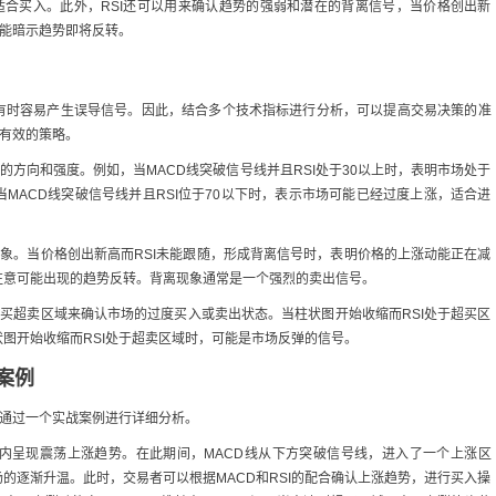
适合买入。此外，RSI还可以用来确认趋势的强弱和潜在的背离信号，当价格创出新
可能暗示趋势即将反转。
有时容易产生误导信号。因此，结合多个技术指标进行分析，可以提高交易决策的准
常有效的策略。
势的方向和强度。例如，当MACD线突破信号线并且RSI处于30以上时，表明市场处于
MACD线突破信号线并且RSI位于70以下时，表示市场可能已经过度上涨，适合进
离现象。当价格创出新高而RSI未能跟随，形成背离信号时，表明价格的上涨动能正在减
注意可能出现的趋势反转。背离现象通常是一个强烈的卖出信号。
的超买超卖区域来确认市场的过度买入或卖出状态。当柱状图开始收缩而RSI处于超买区
图开始收缩而RSI处于超卖区域时，可能是市场反弹的信号。
案例
将通过一个实战案例进行详细分析。
内呈现震荡上涨趋势。在此期间，MACD线从下方突破信号线，进入了一个上涨区
市场的逐渐升温。此时，交易者可以根据MACD和RSI的配合确认上涨趋势，进行买入操