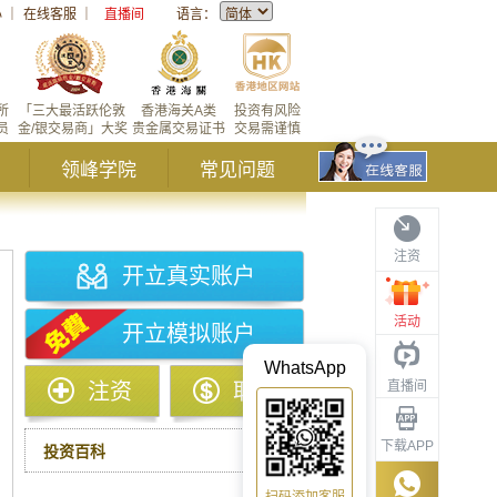
心
｜
在线客服
｜
直播间
语言：
所
「三大最活跃伦敦
香港海关A类
投资有风险
员
金/银交易商」大奖
贵金属交易证书
交易需谨慎
领峰学院
常见问题
注资
开立真实账户
活动
开立模拟账户
WhatsApp
直播间
注资
取款
下载APP
投资百科