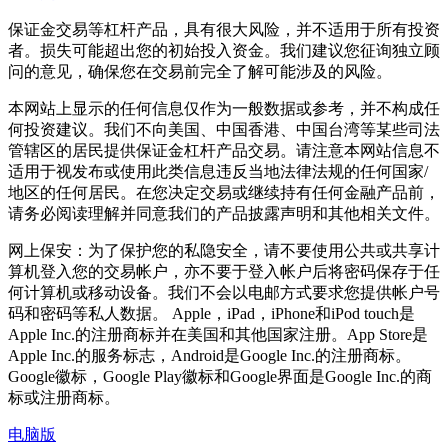
保证金交易等杠杆产品，具有很大风险，并不适用于所有投资
者。损失可能超出您的初始投入资金。我们建议您征询独立顾
问的意见，确保您在交易前完全了解可能涉及的风险。
本网站上显示的任何信息仅作为一般数据或参考，并不构成任
何投资建议。我们不向美国、中国香港、中国台湾等某些司法
管辖区的居民提供保证金杠杆产品交易。请注意本网站信息不
适用于视发布或使用此类信息违反当地法律法规的任何国家/
地区的任何居民。在您决定交易或继续持有任何金融产品前，
请务必阅读理解并同意我们的产品披露声明和其他相关文件。
网上保安：为了保护您的私隐安全，请不要使用公共或共享计
算机登入您的交易帐户，亦不要于登入帐户后将密码保存于任
何计算机或移动设备。我们不会以电邮方式要求您提供帐户号
码和密码等私人数据。 Apple，iPad，iPhone和iPod touch是
Apple Inc.的注册商标并在美国和其他国家注册。App Store是
Apple Inc.的服务标志，Android是Google Inc.的注册商标。
Google徽标，Google Play徽标和Google界面是Google Inc.的商
标或注册商标。
电脑版