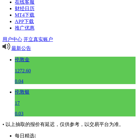
在线客服
财经日历
MT4下载
APP下载
推广优惠
用户中心
开立真实账户
最新公告
伦敦金
1272.60
0.04
伦敦银
17
0.03
• 以上抽取的报价有延迟，仅供参考，以交易平台为准。
每日精选
|