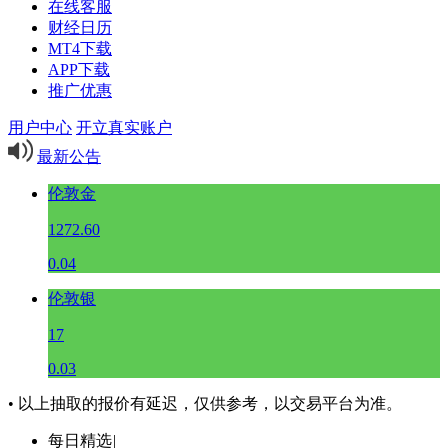
在线客服
财经日历
MT4下载
APP下载
推广优惠
用户中心
开立真实账户
最新公告
伦敦金
1272.60
0.04
伦敦银
17
0.03
• 以上抽取的报价有延迟，仅供参考，以交易平台为准。
每日精选
|