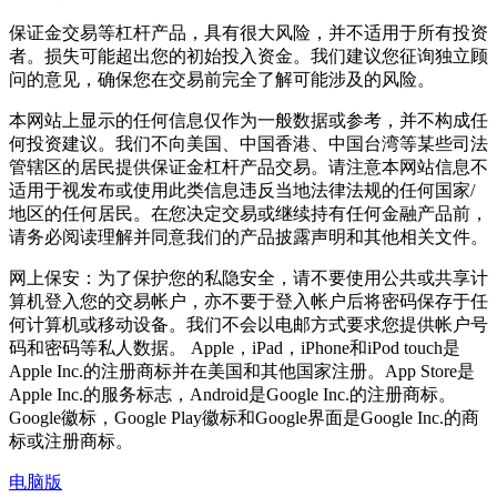
保证金交易等杠杆产品，具有很大风险，并不适用于所有投资
者。损失可能超出您的初始投入资金。我们建议您征询独立顾
问的意见，确保您在交易前完全了解可能涉及的风险。
本网站上显示的任何信息仅作为一般数据或参考，并不构成任
何投资建议。我们不向美国、中国香港、中国台湾等某些司法
管辖区的居民提供保证金杠杆产品交易。请注意本网站信息不
适用于视发布或使用此类信息违反当地法律法规的任何国家/
地区的任何居民。在您决定交易或继续持有任何金融产品前，
请务必阅读理解并同意我们的产品披露声明和其他相关文件。
网上保安：为了保护您的私隐安全，请不要使用公共或共享计
算机登入您的交易帐户，亦不要于登入帐户后将密码保存于任
何计算机或移动设备。我们不会以电邮方式要求您提供帐户号
码和密码等私人数据。 Apple，iPad，iPhone和iPod touch是
Apple Inc.的注册商标并在美国和其他国家注册。App Store是
Apple Inc.的服务标志，Android是Google Inc.的注册商标。
Google徽标，Google Play徽标和Google界面是Google Inc.的商
标或注册商标。
电脑版