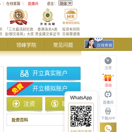
心
｜
在线客服
｜
直播间
语言：
所
「三大最活跃伦敦
香港海关A类
投资有风险
员
金/银交易商」大奖
贵金属交易证书
交易需谨慎
领峰学院
常见问题
注资
开立真实账户
活动
开立模拟账户
WhatsApp
直播间
注资
取款
下载APP
投资百科