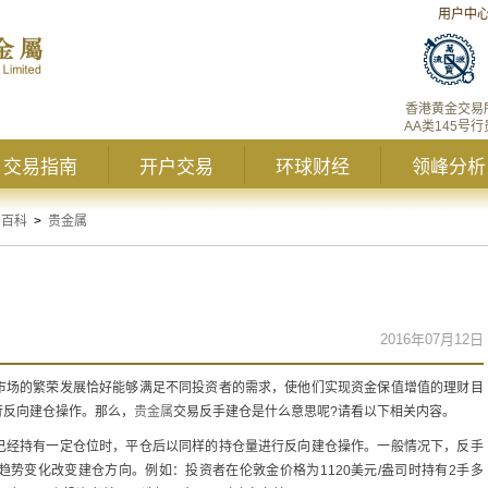
用户中
香港黄金交易
AA类145号行
交易指南
开户交易
环球财经
领峰分析
资百科
>
贵金属
2016年07月12日
场的繁荣发展恰好能够满足不同投资者的需求，使他们实现资金保值增值的理财目
行反向建仓操作。那么，
贵金属
交易反手建仓是什么意思呢?请看以下相关内容。
经持有一定仓位时，平仓后以同样的持仓量进行反向建仓操作。一般情况下，反手
势变化改变建仓方向。例如：投资者在伦敦金价格为1120美元/盎司时持有2手多