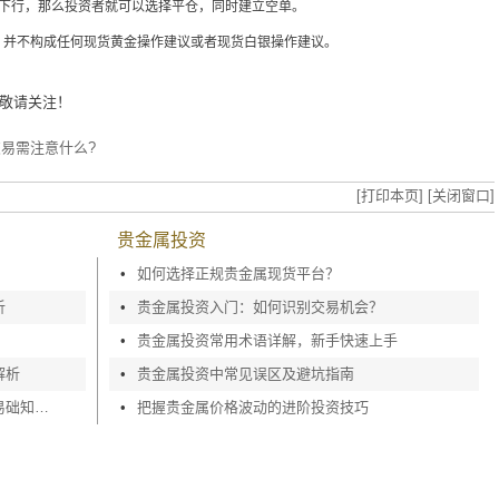
情将下行，那么投资者就可以选择平仓，同时建立空单。
并不构成任何现货黄金操作建议或者现货白银操作建议。
敬请关注！
易需注意什么?
[打印本页]
[关闭窗口]
贵金属投资
•
如何选择正规贵金属现货平台？
析
•
贵金属投资入门：如何识别交易机会？
•
贵金属投资常用术语详解，新手快速上手
解析
•
贵金属投资中常见误区及避坑指南
新手贵金属交易入门攻略，贵金属基交易础知识深度剖析
•
把握贵金属价格波动的进阶投资技巧