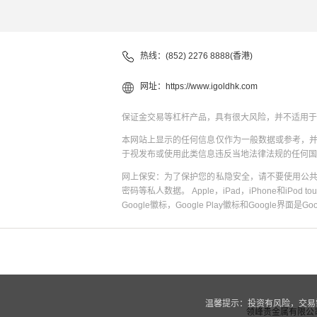
热线：(852) 2276 8888(香港)
网址：
https://www.igoldhk.com
保证金交易等杠杆产品，具有很大风险，并不适用于
本网站上显示的任何信息仅作为一般数据或参考，
于视发布或使用此类信息违反当地法律法规的任何国
网上保安：为了保护您的私隐安全，请不要使用公
密码等私人数据。 Apple，iPad，iPhone和iPod to
Google徽标，Google Play徽标和Google界面是G
温馨提示：投资有风险，交易
领峰贵金属有限公