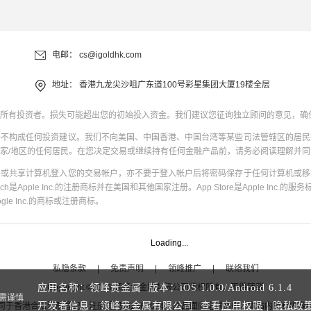
电邮：
cs@igoldhk.com
地址：
香港九龙尖沙咀广东道100号彩星集团大厦19楼全层
所有投资者。损失可能超出您的初始投入资金。我们建议您征询独立顾问的意见，确
并不构成任何投资建议。我们不向美国、中国香港、中国台湾等某些司法管辖区的居民
家/地区的任何居民。在您决定交易或继续持有任何金融产品前，请务必阅读理解并
共或共享计算机登入您的交易帐户，亦不要于登入帐户后将密码保存于任何计算机或移
uch是Apple Inc.的注册商标并在美国和其他国家注册。App Store是Apple Inc.的服务标
oogle Inc.的商标或注册商标。
Loading...
私隐条款
|
免责声明
|
领峰推广
|
联络我们
Copyright
©
2026
领峰贵金属有限公司版权所有，不得转载
应用名称：领峰贵金属 版本：
iOS
1.0.0
/
Android
6.1.4
需谨慎
开发者信息：领峰贵金属有限公司 查看
应用权限
|
隐私政
司于
香港合法注册登记
，注册号码为1660574，产品面向全球客户。本站内所有内