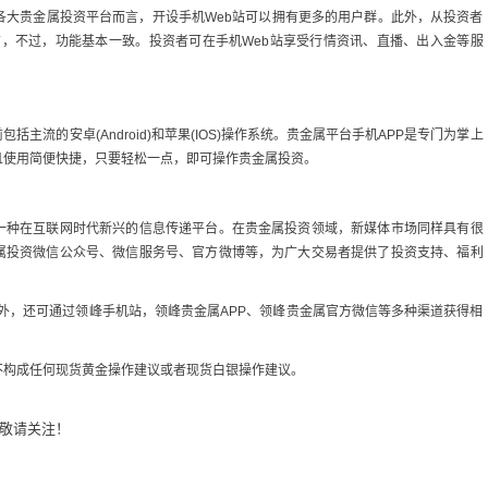
各大贵金属投资平台而言，开设手机Web站可以拥有更多的用户群。此外，从投资者
洁，不过，功能基本一致。投资者可在手机Web站享受行情资讯、直播、出入金等服
主流的安卓(Android)和苹果(IOS)操作系统。贵金属平台手机APP是专门为掌上
且使用简便快捷，只要轻松一点，即可操作贵金属投资。
一种在互联网时代新兴的信息传递平台。在贵金属投资领域，新媒体市场同样具有很
属投资微信公众号、微信服务号、官方微博等，为广大交易者提供了投资支持、福利
外，还可通过领峰手机站，领峰贵金属APP、领峰贵金属官方微信等多种渠道获得相
不构成任何现货黄金操作建议或者现货白银操作建议。
敬请关注！