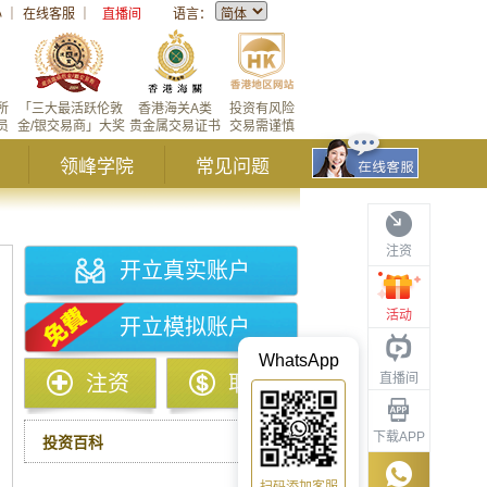
心
｜
在线客服
｜
直播间
语言：
所
「三大最活跃伦敦
香港海关A类
投资有风险
员
金/银交易商」大奖
贵金属交易证书
交易需谨慎
领峰学院
常见问题
注资
开立真实账户
活动
开立模拟账户
WhatsApp
直播间
注资
取款
下载APP
投资百科