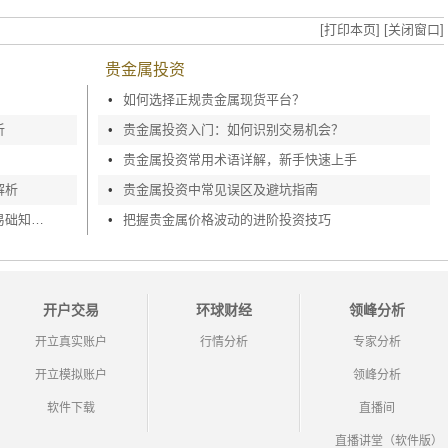
[打印本页]
[关闭窗口]
贵金属投资
•
如何选择正规贵金属现货平台？
析
•
贵金属投资入门：如何识别交易机会？
•
贵金属投资常用术语详解，新手快速上手
解析
•
贵金属投资中常见误区及避坑指南
新手贵金属交易入门攻略，贵金属基交易础知识深度剖析
•
把握贵金属价格波动的进阶投资技巧
开户交易
环球财经
领峰分析
开立真实账户
行情分析
专家分析
开立模拟账户
领峰分析
软件下载
直播间
直播讲堂（软件版）